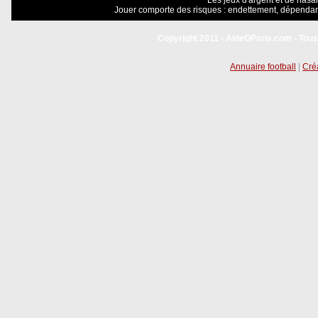
Les jeux d'argent et de hasar
Jouer comporte des risques : endettement, dépendanc
Copyright 2011 - AideOParis.com - Tous
Annuaire football
|
Créa