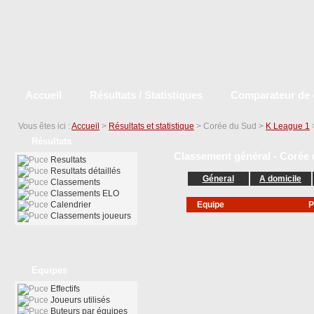
Accueil
Résultats / Statistiques
Comparateur de 
Vous êtes ici :
Accueil
>
Résultats et statistique
> Corée du Sud >
K League 1
Résultats
Classement général - Corée 
Resultats
Resultats détaillés
Géneral
A domicile
Classements
Classements ELO
Calendrier
Equipe
P
Classements joueurs
Equipes
Effectifs
Joueurs utilisés
Buteurs par équipes