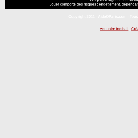
Les jeux d'argent et de hasar
Jouer comporte des risques : endettement, dépendanc
Copyright 2011 - AideOParis.com - Tous
Annuaire football
|
Créa