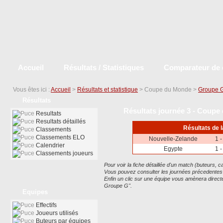
Accueil
Résultats / Statistiques
Comparateur de 
Vous êtes ici :
Accueil
>
Résultats et statistique
> Coupe du Monde >
Groupe 
Résultats
Résultats journée 3 - Coup
Resultats
Resultats détaillés
Résultats de 
Classements
Classements ELO
Nouvelle-Zelande
1 -
Calendrier
Egypte
1 -
Classements joueurs
Pour voir la fiche détaillée d'un match (buteurs, car
Vous pouvez consulter les journées précedentes ou
Enfin un clic sur une équipe vous amènera dire
Groupe G".
Equipes
Effectifs
Joueurs utilisés
Buteurs par équipes