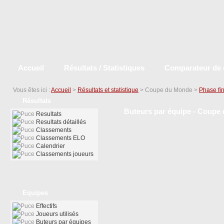
Accueil
Résultats / Statistiques
Comparateur de 
Vous êtes ici :
Accueil
>
Résultats et statistique
> Coupe du Monde >
Phase fi
Résultats
Buteurs par équipe - Coupe 
Resultats
Resultats détaillés
Classements
Classements ELO
Calendrier
Classements joueurs
Equipes
Effectifs
Joueurs utilisés
Buteurs par équipes