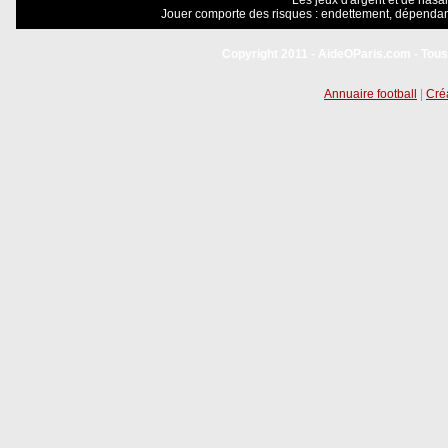
Les jeux d'argent et de hasar
Jouer comporte des risques : endettement, dépendanc
Copyright 2011 - AideOParis.com - Tous
Annuaire football
|
Créa