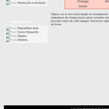
Portugal
Ré
Points pris à domicile
Suède
Cliquez sur le nom d'une équipe du championnat "
statistiques de chaque joueur (pour connaitre not
prochain match de cette équipe). Découvrez égale
Informations
de forme.
Répartition buts
Score fréquents
Stades
Arbitres