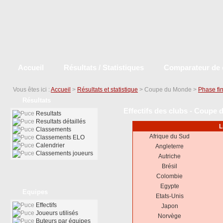
Accueil
Résultats / Statistiques
Comparateur de 
Vous êtes ici :
Accueil
>
Résultats et statistique
> Coupe du Monde >
Phase fi
Résultats
Effectifs des clubs - Coupe 
Resultats
Resultats détaillés
L
Classements
Afrique du Sud
Classements ELO
Calendrier
Angleterre
Classements joueurs
Autriche
Brésil
Colombie
Egypte
Equipes
Etats-Unis
Effectifs
Japon
Joueurs utilisés
Norvège
Buteurs par équipes