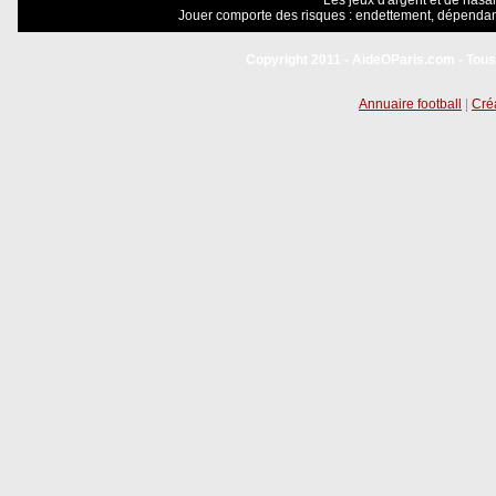
Les jeux d'argent et de hasar
Jouer comporte des risques : endettement, dépendanc
Copyright 2011 - AideOParis.com - Tous
Annuaire football
|
Créa