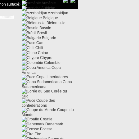
Arménie
non surtaxé)
Autriche
Azerbaïdjan
ppement
Belgique
Biélorussie
Bosnie
Brésil
Bulgarie
Can
Chili
Chine
Chypre
Colombie
Copa
America
Copa Libertadores
Copa
Sudamericana
Corée du
Sud
Coupe des
confédérations
Coupe du
Monde
Croatie
Danemark
Ecosse
Eire