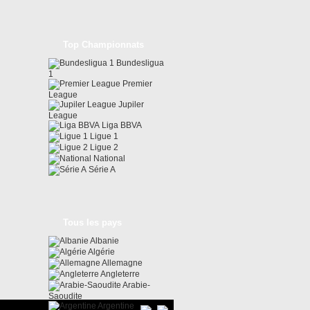
Top Championnats
Bundesligua
1
Premier
League
Jupiler
League
Liga BBVA
Ligue 1
Ligue 2
National
Série A
Tous les pays
Albanie
Algérie
Allemagne
Angleterre
Arabie-
Saoudite
Argentine