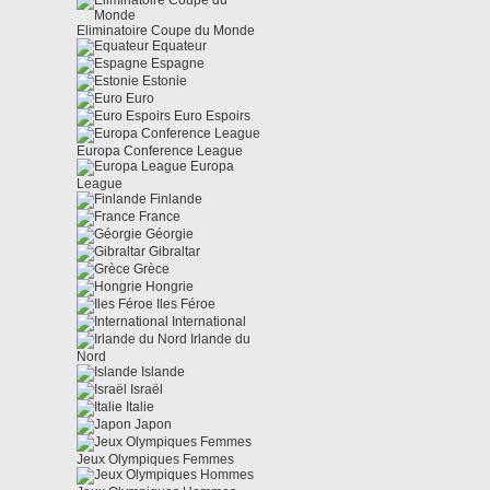
Eliminatoire Coupe du Monde
Equateur
Espagne
Estonie
Euro
Euro Espoirs
Europa Conference League
Europa
League
Finlande
France
Géorgie
Gibraltar
Grèce
Hongrie
Iles Féroe
International
Irlande du
Nord
Islande
Israël
Italie
Japon
Jeux Olympiques Femmes