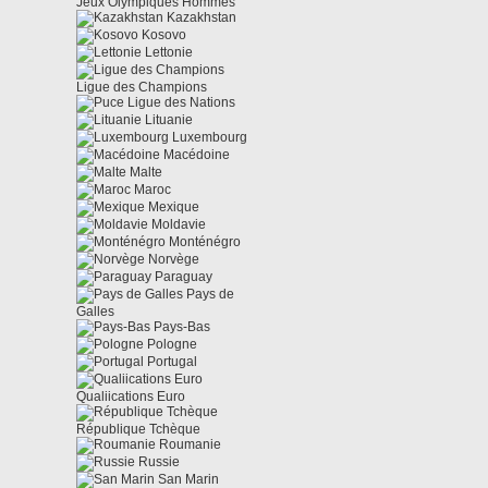
Jeux Olympiques Hommes
Kazakhstan
Kosovo
Lettonie
Ligue des Champions
Ligue des Nations
Lituanie
Luxembourg
Macédoine
Malte
Maroc
Mexique
Moldavie
Monténégro
Norvège
Paraguay
Pays de
Galles
Pays-Bas
Pologne
Portugal
Qualiications Euro
République Tchèque
Roumanie
Russie
San Marin