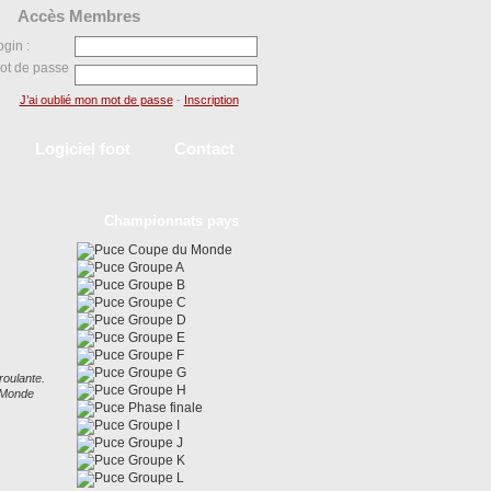
Accès Membres
ogin :
ot de passe
J’ai oublié mon mot de passe
-
Inscription
Logiciel foot
Contact
Championnats pays
Coupe du Monde
Groupe A
Groupe B
Groupe C
Groupe D
Groupe E
Groupe F
Groupe G
roulante.
Groupe H
u Monde
Phase finale
Groupe I
Groupe J
Groupe K
Groupe L