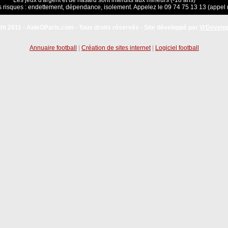
Les jeux d'argent et de hasard sont interdits aux mineurs (-18 ans)
 risques : endettement, dépendance, isolement. Appelez le 09 74 75 13 13 (appel 
ht 2011 - AideOParis.com - Tous droits réservés - Site développé par
VrDevelo
Annuaire football
|
Création de sites internet
|
Logiciel football