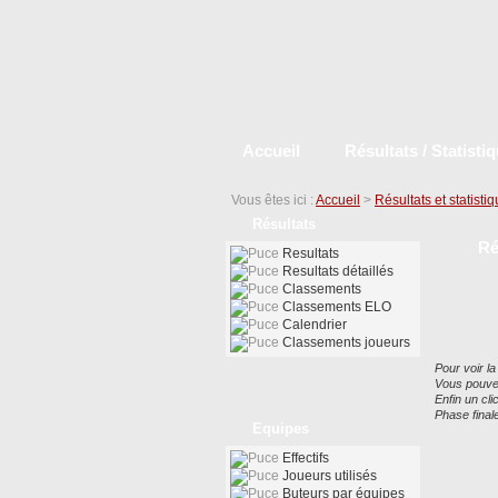
Accueil
Résultats / Statisti
Vous êtes ici :
Accueil
>
Résultats et statisti
Résultats
Ré
Resultats
Resultats détaillés
Classements
Classements ELO
Calendrier
Classements joueurs
Pour voir la
Vous pouvez
Enfin un cl
Phase finale
Equipes
Effectifs
Joueurs utilisés
Buteurs par équipes