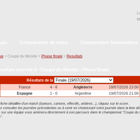
L
M
:
ques
Comparateur de cotes
Comparateur bookmakers
que
> Coupe du Monde >
Phase finale
>
Resultats
sultats journée 5 - Coupe du Monde : Phase finale
Résultats de la
France
4 - 6
Angleterre
18/07/2026 23:00
Espagne
1 - 0
Argentine
19/07/2026 21:00
 fiche détaillée d'un match (buteurs, cartons, effectifs, arbitres...), cliquez sur le score.
 consulter les journées précedentes ou à venir en choisissant votre journée dans la liste dé
ic sur une équipe vous amènera directement à son parcours dans le championnat "Coupe d
".