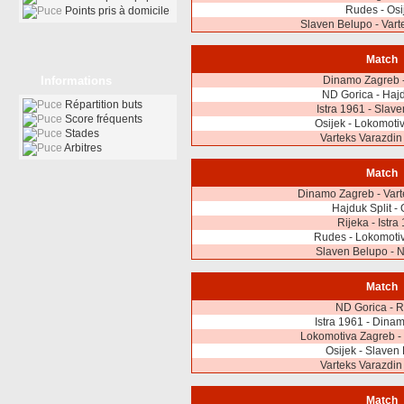
Rudes - Osi
Points pris à domicile
Slaven Belupo - Vart
Match
Informations
Dinamo Zagreb 
ND Gorica - Hajd
Répartition buts
Istra 1961 - Slav
Score fréquents
Osijek - Lokomoti
Stades
Varteks Varazdin 
Arbitres
Match
Dinamo Zagreb - Vart
Hajduk Split - 
Rijeka - Istra
Rudes - Lokomoti
Slaven Belupo - 
Match
ND Gorica - R
Istra 1961 - Dina
Lokomotiva Zagreb - 
Osijek - Slaven
Varteks Varazdin
Match