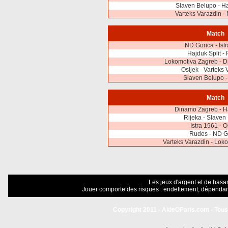
Slaven Belupo - Ha
Varteks Varazdin -
Match
ND Gorica - Ist
Hajduk Split - 
Lokomotiva Zagreb - 
Osijek - Varteks 
Slaven Belupo 
Match
Dinamo Zagreb - Ha
Rijeka - Slaven
Istra 1961 - O
Rudes - ND G
Varteks Varazdin - Lok
Les jeux d'argent et de hasar
Jouer comporte des risques : endettement, dépendanc
Copyright 2011 - AideOParis.com - Tous