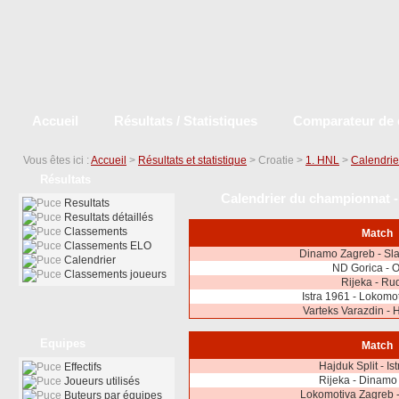
Accueil
Résultats / Statistiques
Comparateur de 
Vous êtes ici :
Accueil
>
Résultats et statistique
> Croatie >
1. HNL
>
Calendrie
Résultats
Calendrier du championnat - 
Resultats
Resultats détaillés
Classements
Match
Classements ELO
Dinamo Zagreb - Sl
Calendrier
ND Gorica - O
Classements joueurs
Rijeka - Ru
Istra 1961 - Lokomo
Varteks Varazdin - H
Equipes
Match
Hajduk Split - Is
Effectifs
Rijeka - Dinamo
Joueurs utilisés
Lokomotiva Zagreb 
Buteurs par équipes