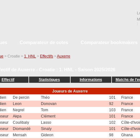
L
M
:
ques
Comparateur de cotes
Comparateur bookmakers
que
> Croatie >
1. HNL
>
Effectifs
>
Auxerre
fectif de Auxerre - Croatie : 1. HNL - Saison 2025/2026
Effectif
Statistiques
Informations
Matchs de l'e
Joueurs de Auxerre
dien
De percin
Théo
101
France
dien
Leon
Donovan
92
France
dien
Negrel
Tom
103
France
nseur
Akpa
Clément
101
France
nseur
Coulibaly
Lasso
102
Côte-d'Ivoi
nseur
Diomandé
Sinaly
101
Côte-d'Ivoi
nseur
Mensah
Gideon
98
Ghana