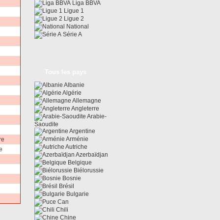
Liga BBVA
Ligue 1
Ligue 2
National
Série A
Tous les pays
Albanie
Algérie
Allemagne
Angleterre
Arabie-
Saoudite
Argentine
Arménie
re
Autriche
e
Azerbaïdjan
Belgique
Biélorussie
Bosnie
Brésil
Bulgarie
Can
Chili
Chine