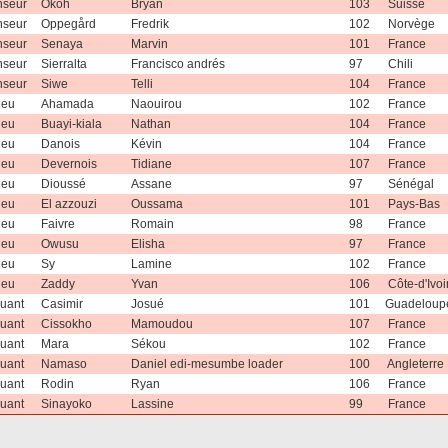
nseur
Okoh
Bryan
103
Suisse
nseur
Oppegård
Fredrik
102
Norvège
nseur
Senaya
Marvin
101
France
nseur
Sierralta
Francisco andrés
97
Chili
nseur
Siwe
Telli
104
France
ieu
Ahamada
Naouirou
102
France
ieu
Buayi-kiala
Nathan
104
France
ieu
Danois
Kévin
104
France
ieu
Devernois
Tidiane
107
France
ieu
Dioussé
Assane
97
Sénégal
ieu
El azzouzi
Oussama
101
Pays-Bas
ieu
Faivre
Romain
98
France
ieu
Owusu
Elisha
97
France
ieu
Sy
Lamine
102
France
ieu
Zaddy
Yvan
106
Côte-d'Ivoi
quant
Casimir
Josué
101
Guadeloup
quant
Cissokho
Mamoudou
107
France
quant
Mara
Sékou
102
France
quant
Namaso
Daniel edi-mesumbe loader
100
Angleterre
quant
Rodin
Ryan
106
France
quant
Sinayoko
Lassine
99
France