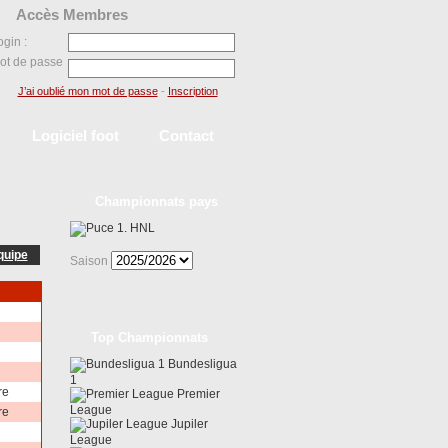
Accès Membres
ogin :
ot de passe
J’ai oublié mon mot de passe
-
Inscription
Logiciel foot
Contact
Championnats pays
1. HNL
quipe
Saison
Top Championnats
Bundesligua
1
re
Premier
League
re
Jupiler
League