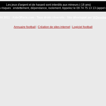
Les jeux d'argent et de hasard sont interdits aux mineurs (-18 ans)
 risques : endettement, dépendance, isolement. Appelez le 09 74 75 13 13 (appel 
ht 2011 - AideOParis.com - Tous droits réservés - Site développé par
VrDevelo
Annuaire football
|
Création de sites internet
|
Logiciel football