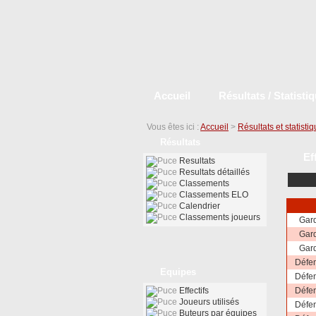
Accueil
Résultats / Statisti
Vous êtes ici :
Accueil
>
Résultats et statisti
Résultats
Ef
Resultats
Resultats détaillés
Classements
Classements ELO
Calendrier
Classements joueurs
Gar
Gar
Gar
Défe
Equipes
Défe
Effectifs
Défe
Joueurs utilisés
Défe
Buteurs par équipes