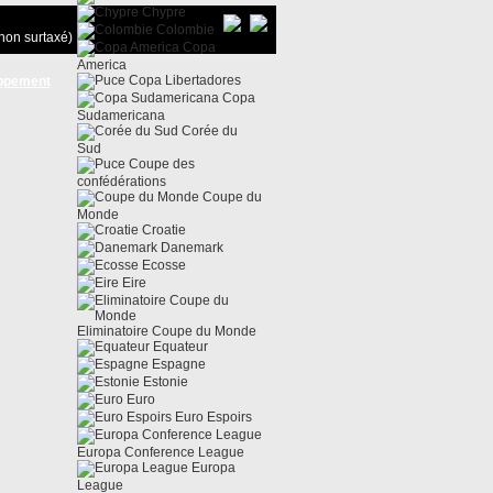
Chypre
Colombie
non surtaxé)
Copa
America
Copa Libertadores
ppement
Copa
Sudamericana
Corée du
Sud
Coupe des
confédérations
Coupe du
Monde
Croatie
Danemark
Ecosse
Eire
Eliminatoire Coupe du Monde
Equateur
Espagne
Estonie
Euro
Euro Espoirs
Europa Conference League
Europa
League