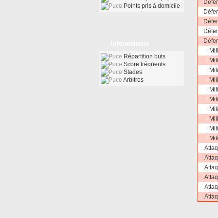
Défe
Points pris à domicile
Défe
Défe
Défe
Défe
Informations
Mil
Répartition buts
Mil
Score fréquents
Mil
Stades
Arbitres
Mil
Mil
Mil
Mil
Mil
Mil
Mil
Atta
Atta
Atta
Atta
Atta
Atta