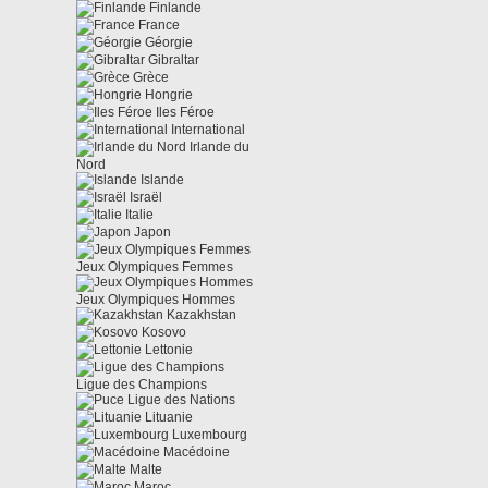
Finlande
France
Géorgie
Gibraltar
Grèce
Hongrie
Iles Féroe
International
Irlande du
Nord
Islande
Israël
Italie
Japon
Jeux Olympiques Femmes
Jeux Olympiques Hommes
Kazakhstan
Kosovo
Lettonie
Ligue des Champions
Ligue des Nations
Lituanie
Luxembourg
Macédoine
Malte
Maroc