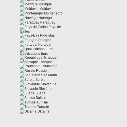
Mexique
Moldavie
Monténégro
Norvège
Paraguay
Pays de
Galles
Pays-Bas
Pologne
Portugal
Qualiications Euro
République Tchèque
Roumanie
Russie
San Marin
Serbie
Slovaquie
Slovénie
Suède
Suisse
Tunisie
Turquie
Ukraine