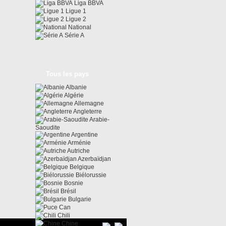
Liga BBVA
Ligue 1
Ligue 2
National
Série A
Tous les pays
Albanie
Algérie
Allemagne
Angleterre
Arabie-
Saoudite
Argentine
Arménie
Autriche
Azerbaïdjan
Belgique
Biélorussie
Bosnie
Brésil
Bulgarie
Can
Chili
Chine