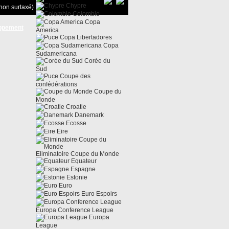
Chypre
non surtaxé)
Colombie
Copa
ppement
America
Copa Libertadores
Copa
Sudamericana
Corée du
Sud
Coupe des
confédérations
Coupe du
Monde
Croatie
Danemark
Ecosse
Eire
Eliminatoire Coupe du Monde
Equateur
Espagne
Estonie
Euro
Euro Espoirs
Europa Conference League
Europa
League