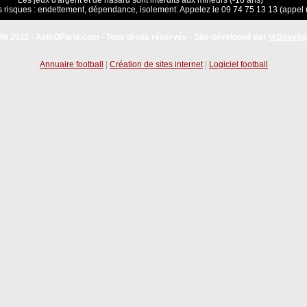
Les jeux d'argent et de hasard sont interdits aux mineurs (-18 ans)
 risques : endettement, dépendance, isolement. Appelez le 09 74 75 13 13 (appel 
ht 2011 - AideOParis.com - Tous droits réservés - Site développé par
VrDevelo
Annuaire football
|
Création de sites internet
|
Logiciel football