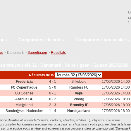
L
M
:
ques
Comparateur de cotes
Comparateur bookmakers
que
> Danemark >
Superligaen
>
Resultats
sultats journée 32 - Danemark : Superligaen - Saison 2025/2026
Résultats de la
Fredericia
4 - 1
Silkeborg
17/05/2026 14:00
FC Copenhague
5 - 0
Randers FC
17/05/2026 14:00
OB Odense
0 - 1
Vejle
17/05/2026 14:00
Aarhus GF
6 - 2
Viborg
17/05/2026 18:00
Midtjylland
2 - 3
Brondby IF
17/05/2026 18:00
Sonderjyske Haderslev
1 - 4
Nordsjaelland
17/05/2026 18:00
 fiche détaillée d'un match (buteurs, cartons, effectifs, arbitres...), cliquez sur le score.
 consulter les journées précedentes ou à venir en choisissant votre journée dans la liste dé
ic sur une équipe vous amènera directement à son parcours dans le championnat "Danemark