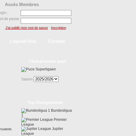
Accès Membres
ogin :
ot de passe
J’ai oublié mon mot de passe
-
Inscription
Logiciel foot
Contact
Championnats pays
Superligaen
Saison
Top Championnats
Bundesligua
1
Premier
League
Jupiler
roulante.
League