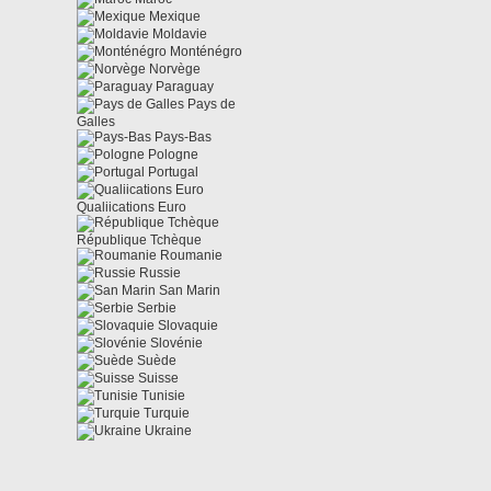
Mexique
Moldavie
Monténégro
Norvège
Paraguay
Pays de
Galles
Pays-Bas
Pologne
Portugal
Qualiications Euro
République Tchèque
Roumanie
Russie
San Marin
Serbie
Slovaquie
Slovénie
Suède
Suisse
Tunisie
Turquie
Ukraine