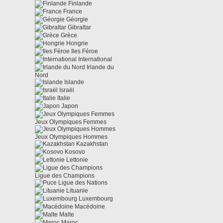
Finlande
France
Géorgie
Gibraltar
Grèce
Hongrie
Iles Féroe
International
Irlande du
Nord
Islande
Israël
Italie
Japon
Jeux Olympiques Femmes
Jeux Olympiques Hommes
Kazakhstan
Kosovo
Lettonie
Ligue des Champions
Ligue des Nations
Lituanie
Luxembourg
Macédoine
Malte
Maroc