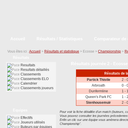
Accueil
Résultats / Statistiques
Comparateur de 
Vous êtes ici :
Accueil
>
Résultats et statistique
> Ecosse >
Championship
>
Re
Résultats
Résultats journée 2 - Ecoss
Resultats
Resultats détaillés
Résultats de l
Classements
Classements ELO
Partick Thistle
2 - 
Calendrier
Arbroath
0 - 
Classements joueurs
Dunfermline
1 - 
Queen's Park FC
1 - 
Stenhousemuir
2 - 
Equipes
Pour voir la fiche détaillée d'un match (buteurs, car
Vous pouvez consulter les journées précedentes ou
Effectifs
Enfin un clic sur une équipe vous amènera dire
Joueurs utilisés
Championship".
Buteurs par équipes