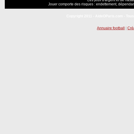
Les jeux d'argent et de hasar
Jouer comporte des risques : endettement, dépendanc
Copyright 2011 - AideOParis.com - Tous
Annuaire football
|
Créa