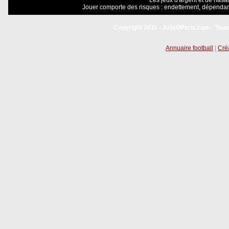
Les jeux d'argent et de hasar
Jouer comporte des risques : endettement, dépendanc
Copyright 2011 - AideOParis.com - Tous
Annuaire football
|
Créa