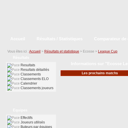
Accueil
Résultats / Statistiques
Comparateur de 
Vous êtes ici :
Accueil
>
Résultats et statistique
> Ecosse >
League Cup
Résultats
Informations sur "Ecosse Le
Resultats
Resultats détaillés
Les prochains matchs
Classements
Classements ELO
Calendrier
Classements joueurs
Equipes
Effectifs
Joueurs utilisés
Buteurs par équipes