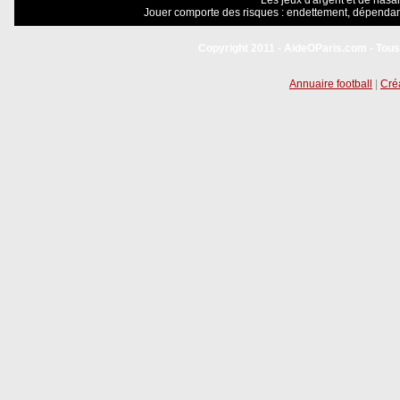
Les jeux d'argent et de hasar
Jouer comporte des risques : endettement, dépendanc
Copyright 2011 - AideOParis.com - Tous
Annuaire football
|
Créa