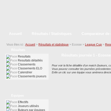
Accueil
Résultats / Statistiques
Comparateur de 
Vous êtes ici :
Accueil
>
Résultats et statistique
> Ecosse >
League Cup
>
Resu
Résultats
Résultats journée 1 - Ecoss
Resultats
Resultats détaillés
Classements
Pour voir la fiche détaillée d'un match (buteurs, car
Classements ELO
Vous pouvez consulter les journées précedentes ou
Calendrier
Enfin un clic sur une équipe vous amènera dire
Classements joueurs
Equipes
Effectifs
Joueurs utilisés
Buteurs par équipes