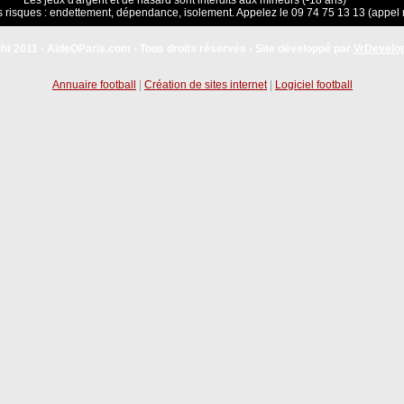
Les jeux d'argent et de hasard sont interdits aux mineurs (-18 ans)
 risques : endettement, dépendance, isolement. Appelez le 09 74 75 13 13 (appel 
ht 2011 - AideOParis.com - Tous droits réservés - Site développé par
VrDevelo
Annuaire football
|
Création de sites internet
|
Logiciel football