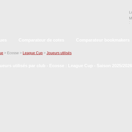
L
M
:
ques
Comparateur de cotes
Comparateur bookmakers
que
> Ecosse >
League Cup
>
Joueurs utilisés
ueurs utilisés par club - Ecosse : League Cup - Saison 2025/2026