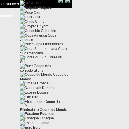
Brésil
non surtaxé)
Bulgarie
Can
ppement
Chili
Chine
Chypre
Colombie
Copa
America
Copa Libertadores
Copa
Sudamericana
Corée du
Sud
Coupe des
confédérations
Coupe du
Monde
Croatie
Danemark
Ecosse
Eire
Eliminatoire Coupe du Monde
Equateur
Espagne
Estonie
Euro