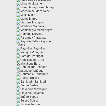
Lituanie
Luxembourg
Macédoine
Malte
Maroc
Mexique
Moldavie
Monténégro
Norvège
Paraguay
Pays de
Galles
Pays-Bas
Pologne
Portugal
Qualiications Euro
République Tchèque
Roumanie
Russie
San Marin
Serbie
Slovaquie
Slovénie
Suède
Suisse
Tunisie