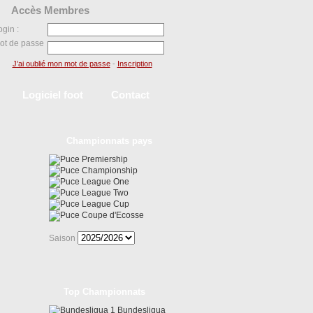
Accès Membres
ogin :
ot de passe
J’ai oublié mon mot de passe
-
Inscription
Logiciel foot
Contact
Championnats pays
Premiership
Championship
League One
League Two
League Cup
Coupe d'Ecosse
Saison
Top Championnats
Bundesligua