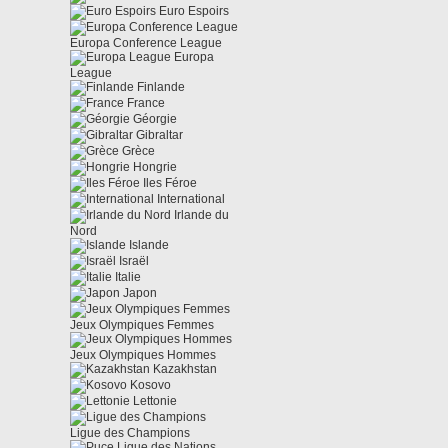
Euro Espoirs
Europa Conference League
Europa
League
Finlande
France
Géorgie
Gibraltar
Grèce
Hongrie
Iles Féroe
International
Irlande du
Nord
Islande
Israël
Italie
Japon
Jeux Olympiques Femmes
Jeux Olympiques Hommes
Kazakhstan
Kosovo
Lettonie
Ligue des Champions
Ligue des Nations