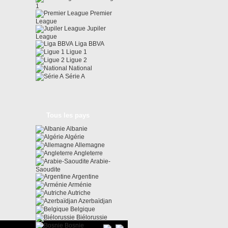
1
Premier
League
Jupiler
League
Liga BBVA
Ligue 1
Ligue 2
National
Série A
Tous les pays
Albanie
Algérie
Allemagne
Angleterre
Arabie-
Saoudite
Argentine
Arménie
Autriche
Azerbaïdjan
Belgique
Biélorussie
Bosnie