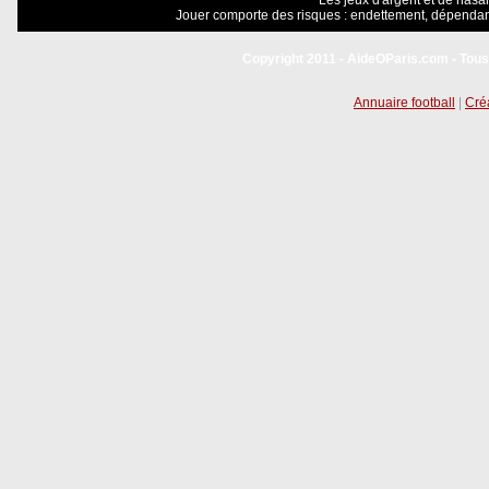
Les jeux d'argent et de hasar
Jouer comporte des risques : endettement, dépendanc
Copyright 2011 - AideOParis.com - Tous
Annuaire football
|
Créa