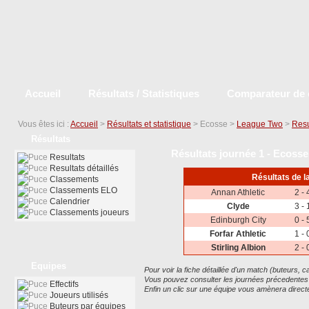
Accueil
Résultats / Statistiques
Comparateur de 
Vous êtes ici :
Accueil
>
Résultats et statistique
> Ecosse >
League Two
>
Resu
Résultats
Résultats journée 1 - Ecoss
Resultats
Resultats détaillés
Résultats de l
Classements
Classements ELO
Annan Athletic
2 - 
Calendrier
Clyde
3 - 
Classements joueurs
Edinburgh City
0 - 
Forfar Athletic
1 - 
Stirling Albion
2 - 
Equipes
Pour voir la fiche détaillée d'un match (buteurs, car
Vous pouvez consulter les journées précedentes ou
Effectifs
Enfin un clic sur une équipe vous amènera dire
Joueurs utilisés
Buteurs par équipes