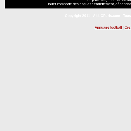
Les jeux d'argent et de hasar
Jouer comporte des risques : endettement, dépendanc
Copyright 2011 - AideOParis.com - Tous
Annuaire football
|
Créa