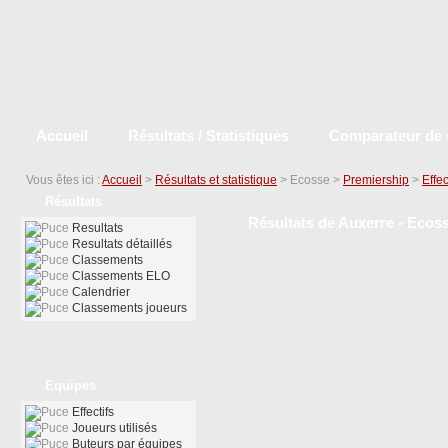
Accueil
Résultats / Statistiques
Comparateur de 
Vous êtes ici :
Accueil
>
Résultats et statistique
> Ecosse >
Premiership
>
Effec
Résultats
Résultats de Auxerre - Ecoss
Resultats
Resultats détaillés
Classements
Classements ELO
Calendrier
Classements joueurs
Equipes
Effectifs
Joueurs utilisés
Buteurs par équipes