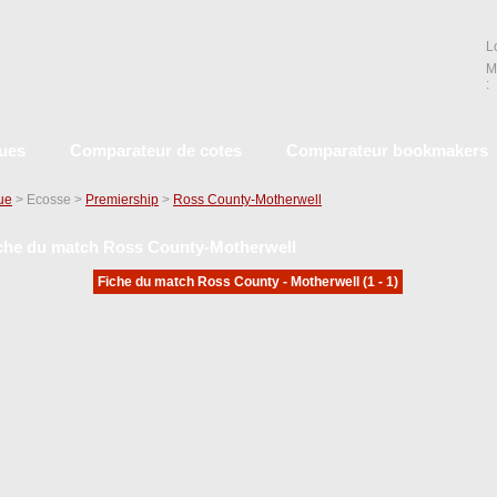
L
M
:
ques
Comparateur de cotes
Comparateur bookmakers
que
> Ecosse >
Premiership
>
Ross County-Motherwell
che du match Ross County-Motherwell
Fiche du match Ross County - Motherwell (1 - 1)