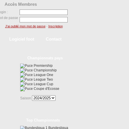
Accès Membres
ogin :
ot de passe
J’ai oublié mon mot de passe
-
Inscription
Logiciel foot
Contact
Championnats pays
Premiership
Championship
League One
League Two
League Cup
Coupe d'Ecosse
Saison
Top Championnats
Bundesligua