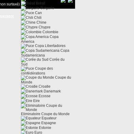
Brésil
non surtaxé)
Bulgarie
Can
ppement
Chili
Chine
Chypre
Colombie
Copa
America
Copa Libertadores
Copa
Sudamericana
Corée du
Sud
Coupe des
confédérations
Coupe du
Monde
Croatie
Danemark
Ecosse
Eire
Eliminatoire Coupe du Monde
Equateur
Espagne
Estonie
Euro