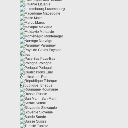
Lituanie
Luxembourg
Macédoine
Malte
Maroc
Mexique
Moldavie
Monténégro
Norvège
Paraguay
Pays de
Galles
Pays-Bas
Pologne
Portugal
Qualiications Euro
République Tchèque
Roumanie
Russie
San Marin
Serbie
Slovaquie
Slovénie
Suède
Suisse
Tunisie