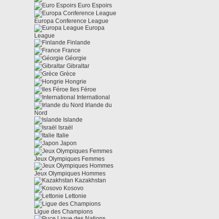
Euro Espoirs
Europa Conference League
Europa
League
Finlande
France
Géorgie
Gibraltar
Grèce
Hongrie
Iles Féroe
International
Irlande du
Nord
Islande
Israël
Italie
Japon
Jeux Olympiques Femmes
Jeux Olympiques Hommes
Kazakhstan
Kosovo
Lettonie
Ligue des Champions
Ligue des Nations