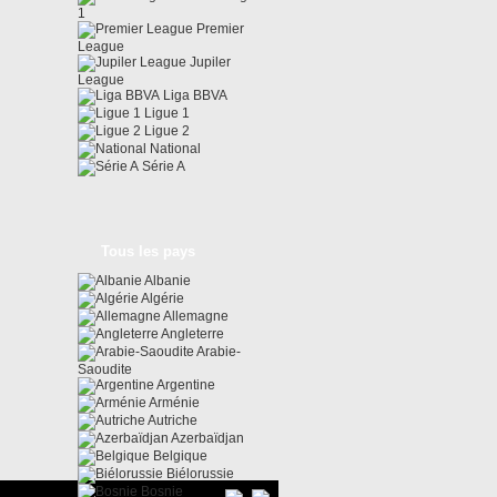
1
Premier
League
Jupiler
League
Liga BBVA
Ligue 1
Ligue 2
National
Série A
Tous les pays
Albanie
Algérie
Allemagne
Angleterre
Arabie-
Saoudite
Argentine
Arménie
Autriche
Azerbaïdjan
Belgique
Biélorussie
Bosnie