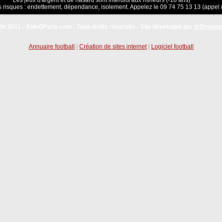
Les jeux d'argent et de hasard sont interdits aux mineurs (-18 ans)
 risques : endettement, dépendance, isolement. Appelez le 09 74 75 13 13 (appel 
ht 2011 - AideOParis.com - Tous droits réservés - Site développé par
VrDevelo
Annuaire football
|
Création de sites internet
|
Logiciel football