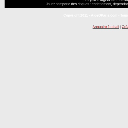
Les jeux d'argent et de hasar
Jouer comporte des risques : endettement, dépendanc
Copyright 2011 - AideOParis.com - Tous
Annuaire football
|
Créa