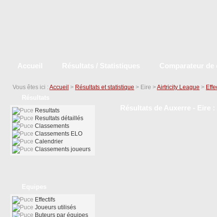
Accueil
Résultats / Statistiques
Comparateur de 
Vous êtes ici :
Accueil
>
Résultats et statistique
> Eire >
Airtricity League
>
Effe
Résultats
Résultats de Auxerre - Eire :
Resultats
Resultats détaillés
Classements
Classements ELO
Calendrier
Classements joueurs
Equipes
Effectifs
Joueurs utilisés
Buteurs par équipes