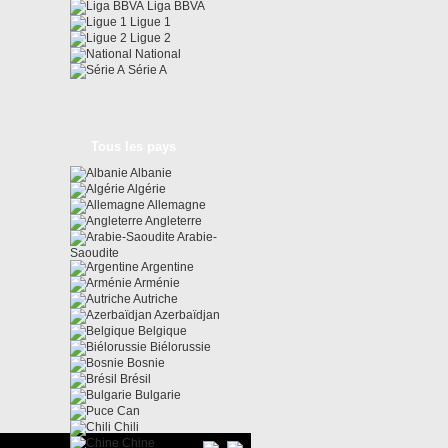
Liga BBVA
Ligue 1
Ligue 2
National
Série A
Tous les pays
Albanie
Algérie
Allemagne
Angleterre
Arabie-
Saoudite
Argentine
Arménie
Autriche
Azerbaïdjan
Belgique
Biélorussie
Bosnie
Brésil
Bulgarie
Can
Chili
Chine