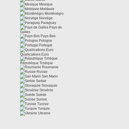
Mexique
Moldavie
Monténégro
Norvège
Paraguay
Pays de
Galles
Pays-Bas
Pologne
Portugal
Qualiications Euro
République Tchèque
Roumanie
Russie
San Marin
Serbie
Slovaquie
Slovénie
Suède
Suisse
Tunisie
Turquie
Ukraine