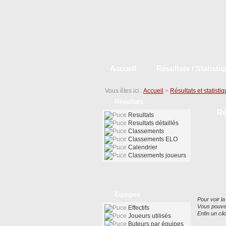
Accueil
Résultats / Statisti
Vous êtes ici :
Accueil
>
Résultats et statisti
Résultats
Ré
Resultats
Resultats détaillés
Classements
Classements ELO
Calendrier
Classements joueurs
Equipes
Pour voir la
Vous pouvez
Effectifs
Enfin un cl
Joueurs utilisés
Buteurs par équipes