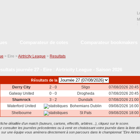
L
M
:
ques
Comparateur de cotes
Comparateur bookmakers
que
> Eire >
Airtricity League
>
Resultats
sultats journée 27 - Eire : Airtricity League - Saison 2026
Résultats de la
Derry City
2 - 0
Sligo
07/08/2026 20:45
Galway United
0 - 0
Drogheda
07/08/2026 20:45
Shamrock
3 - 2
Dundalk
07/08/2026 21:00
Waterford United
Bohemians Dublin
09/08/2026 16:00
Shelbourne
St Pats
09/08/2026 18:00
 fiche détaillée d'un match (buteurs, cartons, effectifs, arbitres...), cliquez sur le score.
 consulter les journées précedentes ou à venir en choisissant votre journée dans la liste dé
ic sur une équipe vous amènera directement à son parcours dans le championnat "Eire Airtric