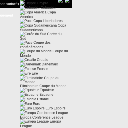
Chypre
non surtaxé)
Colombie
Copa
ppement
America
Copa Libertadores
Copa
Sudamericana
Corée du
Sud
Coupe des
confédérations
Coupe du
Monde
Croatie
Danemark
Ecosse
Eire
Eliminatoire Coupe du Monde
Equateur
Espagne
Estonie
Euro
Euro Espoirs
Europa Conference League
Europa
League