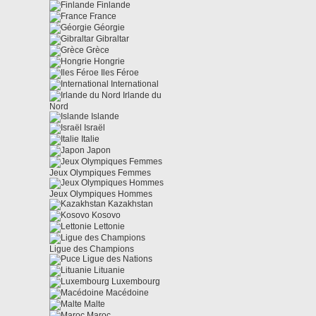
Finlande
France
Géorgie
Gibraltar
Grèce
Hongrie
Iles Féroe
International
Irlande du
Nord
Islande
Israël
Italie
Japon
Jeux Olympiques Femmes
Jeux Olympiques Hommes
Kazakhstan
Kosovo
Lettonie
Ligue des Champions
Ligue des Nations
Lituanie
Luxembourg
Macédoine
Malte
Maroc