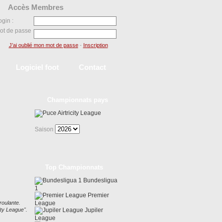
Accès Membres
ogin :
ot de passe
J’ai oublié mon mot de passe
-
Inscription
Logiciel foot
Contact
Championnats pays
Airtricity League
Saison
Top Championnats
Bundesligua
1
Premier
roulante.
League
ity League".
Jupiler
League