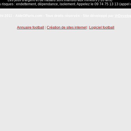
Les jeux d'argent et de hasard sont interdits aux mineurs (-18 ans)
 risques : endettement, dépendance, isolement. Appelez le 09 74 75 13 13 (appel 
ht 2011 - AideOParis.com - Tous droits réservés - Site développé par
VrDevelo
Annuaire football
|
Création de sites internet
|
Logiciel football