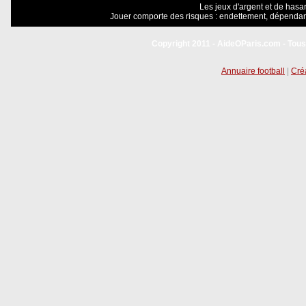
Les jeux d'argent et de hasar
Jouer comporte des risques : endettement, dépendanc
Copyright 2011 - AideOParis.com - Tous
Annuaire football
|
Créa