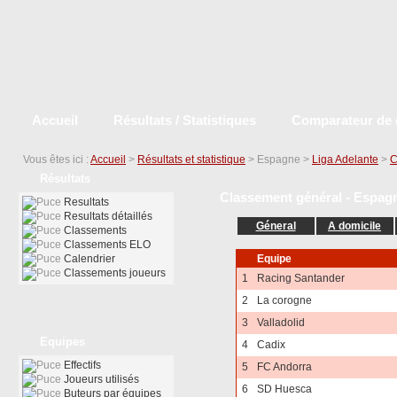
Accueil
Résultats / Statistiques
Comparateur de 
Vous êtes ici :
Accueil
>
Résultats et statistique
> Espagne >
Liga Adelante
>
C
Résultats
Classement général - Espagn
Resultats
Resultats détaillés
Géneral
A domicile
Classements
Classements ELO
Calendrier
Equipe
Classements joueurs
1
Racing Santander
2
La corogne
3
Valladolid
Equipes
4
Cadix
Effectifs
5
FC Andorra
Joueurs utilisés
6
SD Huesca
Buteurs par équipes