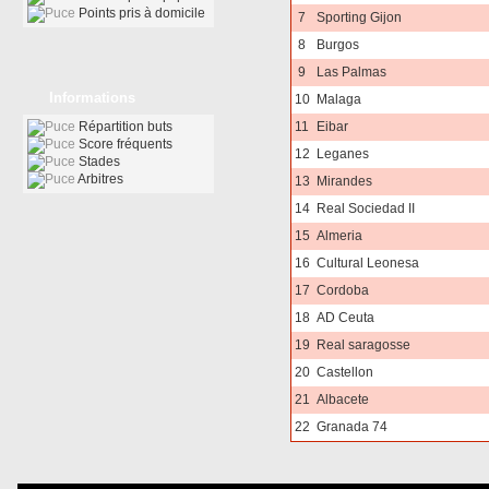
Points pris à domicile
7
Sporting Gijon
8
Burgos
9
Las Palmas
Informations
10
Malaga
Répartition buts
11
Eibar
Score fréquents
12
Leganes
Stades
Arbitres
13
Mirandes
14
Real Sociedad II
15
Almeria
16
Cultural Leonesa
17
Cordoba
18
AD Ceuta
19
Real saragosse
20
Castellon
21
Albacete
22
Granada 74