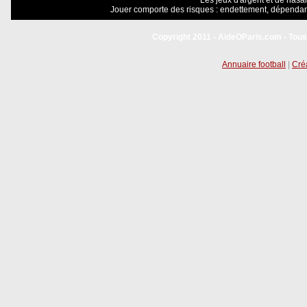
Les jeux d'argent et de hasar
Jouer comporte des risques : endettement, dépendanc
Copyright 2011 - AideOParis.com - Tous
Annuaire football
|
Créa