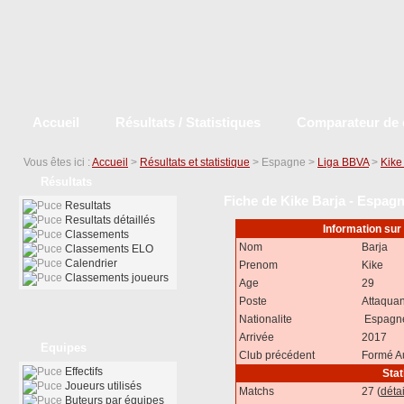
Accueil
Résultats / Statistiques
Comparateur de 
Vous êtes ici :
Accueil
>
Résultats et statistique
> Espagne >
Liga BBVA
>
Kike
Résultats
Fiche de Kike Barja - Espag
Resultats
Resultats détaillés
Information sur
Classements
Nom
Barja
Classements ELO
Calendrier
Prenom
Kike
Classements joueurs
Age
29
Poste
Attaquan
Nationalite
Espagn
Arrivée
2017
Equipes
Club précédent
Formé A
Effectifs
Stat
Joueurs utilisés
Matchs
27 (
détai
Buteurs par équipes