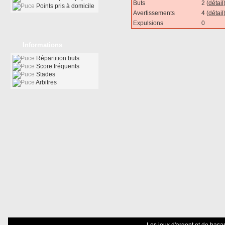
Buts
2 (
détail
Points pris à domicile
Avertissements
4 (
détail
Expulsions
0
Informations
Répartition buts
Score fréquents
Stades
Arbitres