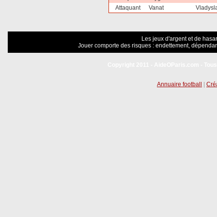
Attaquant
Vanat
Vladysl
Les jeux d'argent et de hasar
Jouer comporte des risques : endettement, dépendanc
Copyright 2011 - AideOParis.com - Tous
Annuaire football
|
Créa