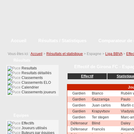
Accueil
Résultats / Statistiques
Comparateur de 
Vous êtes ici :
Accueil
>
Résultats et statistique
> Espagne >
Liga BBVA
>
Effec
Résultats
Effectif de Girona FC - Espa
Resultats
Resultats détaillés
Effectif
Statistiqu
Classements
Classements ELO
Calendrier
Jou
Classements joueurs
Gardien
Blanco
Rubén 
Gardien
Gazzaniga
Paulo
Gardien
Juan carlos
Martín c
Gardien
Krapyvtsov
Vladysl
Equipes
Gardien
Ter stegen
Marc-a
Effectifs
Défenseur
Blind
Daley
Joueurs utilisés
Défenseur
Francés
Alejandr
Buteurs par équipes