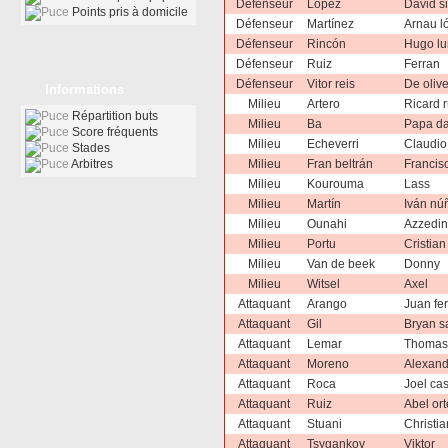
Défenseur
Lopez
David s
Points pris à domicile
Défenseur
Martínez
Arnau l
Défenseur
Rincón
Hugo l
Défenseur
Ruiz
Ferran
Défenseur
Vitor reis
De oliv
Informations
Milieu
Artero
Ricard 
Répartition buts
Milieu
Ba
Papa d
Score fréquents
Milieu
Echeverri
Claudio
Stades
Arbitres
Milieu
Fran beltrán
Francis
Milieu
Kourouma
Lass
Milieu
Martín
Iván nú
Milieu
Ounahi
Azzedi
Milieu
Portu
Cristia
Milieu
Van de beek
Donny
Milieu
Witsel
Axel
Attaquant
Arango
Juan fe
Attaquant
Gil
Bryan s
Attaquant
Lemar
Thoma
Attaquant
Moreno
Alexand
Attaquant
Roca
Joel ca
Attaquant
Ruiz
Abel or
Attaquant
Stuani
Christia
Attaquant
Tsygankov
Viktor