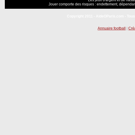
Les jeux d'argent et de hasar
Jouer comporte des risques : endettement, dépendanc
Copyright 2011 - AideOParis.com - Tous
Annuaire football
|
Créa