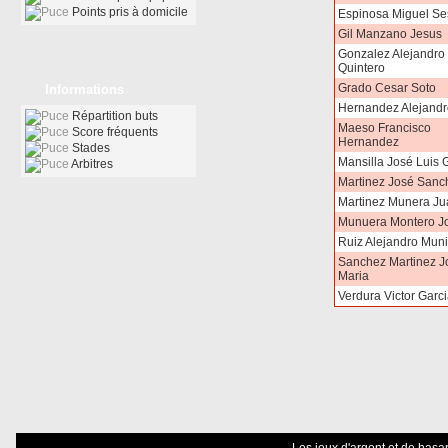
Points pris à domicile
Espinosa Miguel S
Gil Manzano Jesus
Gonzalez Alejandro
Quintero
Grado Cesar Soto
Informations
Hernandez Alejandr
Répartition buts
Maeso Francisco
Score fréquents
Hernandez
Stades
Mansilla José Luis
Arbitres
Martinez José Sanc
Martinez Munera Ju
Munuera Montero Jo
Ruiz Alejandro Muni
Sanchez Martinez J
Maria
Verdura Victor Garci