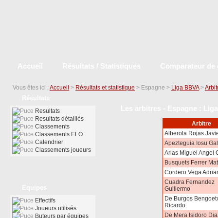
Accueil
Résultats / Statistiques
Comparateur de 
Vous êtes ici :
Accueil
>
Résultats et statistique
> Espagne >
Liga BBVA
>
Arbit
Résultats
Les arbitres - Espagne : Lig
Resultats
Resultats détaillés
Arbitre
Classements
Alberola Rojas Javi
Classements ELO
Calendrier
Apezteguia Iosu Ga
Classements joueurs
Arias Miguel Angel O
Busquets Ferrer Ma
Cordero Vega Adria
Cuadra Fernandez
Equipes
Guillermo
De Burgos Bengoet
Effectifs
Ricardo
Joueurs utilisés
De Mera Isidoro Dia
Buteurs par équipes