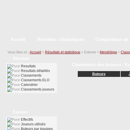
Accueil
Résultats / Statistiques
Comparateur de 
Vous êtes ici :
Accueil
>
Résultats et statistique
> Estonie >
Meistriliiga
>
Class
Résultats
Classement des buteurs - Est
Resultats
Resultats détaillés
Buteurs
Classements
Classements ELO
Calendrier
Classements joueurs
Equipes
Effectifs
Joueurs utilisés
Buteurs par équipes