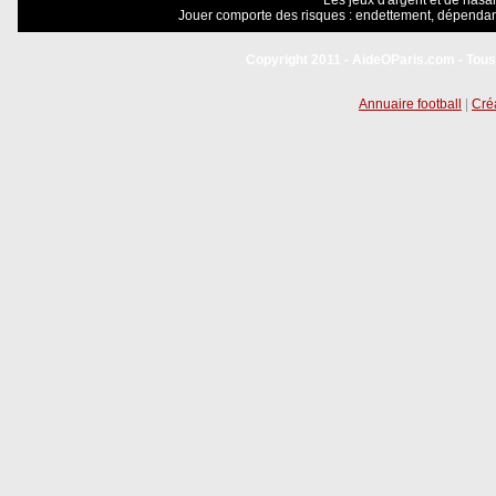
Les jeux d'argent et de hasar
Jouer comporte des risques : endettement, dépendanc
Copyright 2011 - AideOParis.com - Tous
Annuaire football
|
Créa