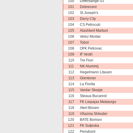
100
Differdange 03
101
Debreceni
102
St Joseph's
103
Derry City
104
CS Petrocub
105
Alashkert Martuni
106
Velez Mostar
107
Tobol
108
OFK Petrovac
109
IF Vestri
110
Tre Fiori
111
NK Aluminij
112
Hegelmann Litauen
113
Glentoran
114
La Fiorita
115
Vardar Skopje
116
Steaua Bucarest
117
FK Liepajas Metalurgs
118
Atert Bissen
119
Vllaznia Shkoder
120
BATE Borisov
121
FK Sutjeska
122
Penybont