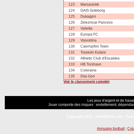
123
Marsaxlokk
124
GAIS Goteborg
125
Dukagjini
126
Zeleznicar Pancevo
127
Valletta
128
Europa FC
129
Vojvodina
130
Caernarfon Town
131
Torpedo Kutaisi
132
Athletic Club d'Escaldes
133
HB Torshavn
134
Coleraine
135
Dila Gori
Voir le classement complet
Les jeux d'argent et de hasar
Jouer comporte des risques : endettement, dépendanc
Copyright 2011 - AideOParis.com - Tous
Annuaire football
|
Créa