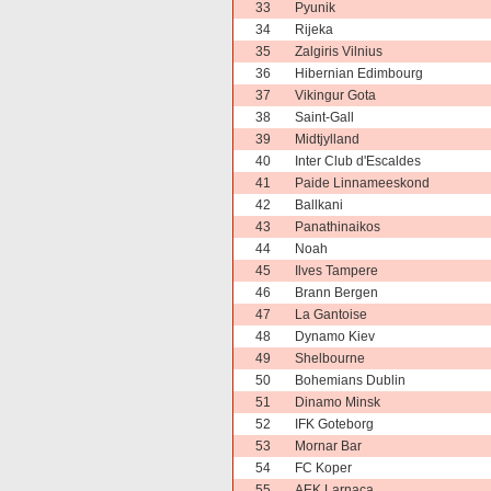
33
Pyunik
34
Rijeka
35
Zalgiris Vilnius
36
Hibernian Edimbourg
37
Vikingur Gota
38
Saint-Gall
39
Midtjylland
40
Inter Club d'Escaldes
41
Paide Linnameeskond
42
Ballkani
43
Panathinaikos
44
Noah
45
Ilves Tampere
46
Brann Bergen
47
La Gantoise
48
Dynamo Kiev
49
Shelbourne
50
Bohemians Dublin
51
Dinamo Minsk
52
IFK Goteborg
53
Mornar Bar
54
FC Koper
55
AEK Larnaca