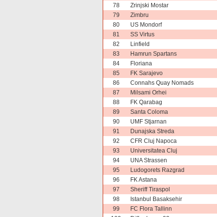
78
Zrinjski Mostar
79
Zimbru
80
US Mondorf
81
SS Virtus
82
Linfield
83
Hamrun Spartans
84
Floriana
85
FK Sarajevo
86
Connahs Quay Nomads
87
Milsami Orhei
88
FK Qarabag
89
Santa Coloma
90
UMF Stjarnan
91
Dunajska Streda
92
CFR Cluj Napoca
93
Universitatea Cluj
94
UNA Strassen
95
Ludogorets Razgrad
96
FK Astana
97
Sheriff Tiraspol
98
Istanbul Basaksehir
99
FC Flora Tallinn