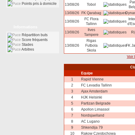
Par
Points pris à domicile
13/08/26
Tobol
Bel
13/08/26
FK Qarabag
Dyna
FC Flora
Inte
13/08/26
Tallinn
d'Es
Informations
Ilves
13/08/26
Ri
Tampere
Répartition buts
Score fréquents
Rigas
Stades
13/08/26
Futbola
FK J
Arbitres
Skola
Voir 
Cl
Equipe
1
Rapid Vienne
2
FC Levadia Tallinn
3
Ajax Amsterdam
4
HJK Helsinki
5
Partizan Belgrade
6
Apollon Limassol
7
Nordsjaelland
8
AC Lugano
9
Shkendija 79
10
Rakow Czestochowa