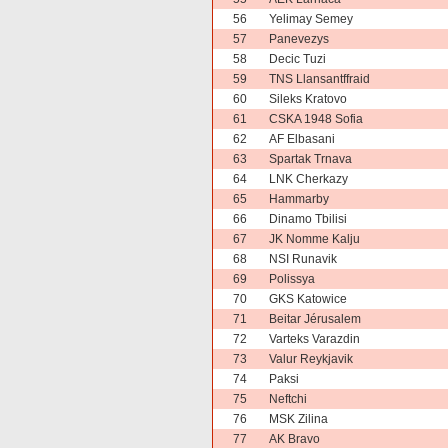
56
Yelimay Semey
57
Panevezys
58
Decic Tuzi
59
TNS Llansantffraid
60
Sileks Kratovo
61
CSKA 1948 Sofia
62
AF Elbasani
63
Spartak Trnava
64
LNK Cherkazy
65
Hammarby
66
Dinamo Tbilisi
67
JK Nomme Kalju
68
NSI Runavik
69
Polissya
70
GKS Katowice
71
Beitar Jérusalem
72
Varteks Varazdin
73
Valur Reykjavik
74
Paksi
75
Neftchi
76
MSK Zilina
77
AK Bravo