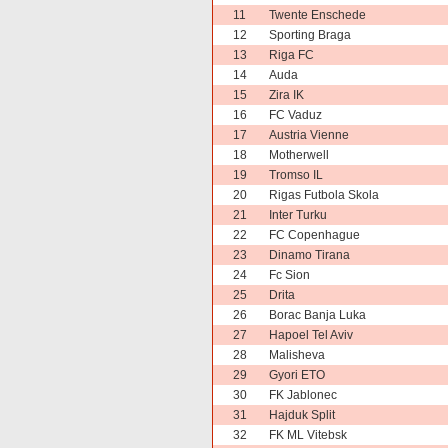
11
Twente Enschede
12
Sporting Braga
13
Riga FC
14
Auda
15
Zira IK
16
FC Vaduz
17
Austria Vienne
18
Motherwell
19
Tromso IL
20
Rigas Futbola Skola
21
Inter Turku
22
FC Copenhague
23
Dinamo Tirana
24
Fc Sion
25
Drita
26
Borac Banja Luka
27
Hapoel Tel Aviv
28
Malisheva
29
Gyori ETO
30
FK Jablonec
31
Hajduk Split
32
FK ML Vitebsk