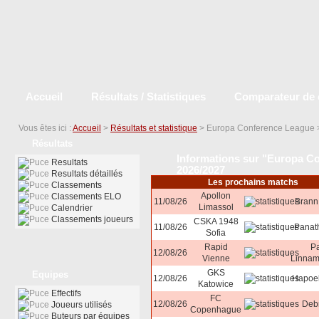
Accueil
Résultats / Statistiques
Comparateur de 
Vous êtes ici :
Accueil
>
Résultats et statistique
> Europa Conference League
Résultats
Informations sur "Europa C
Resultats
2026/2027
Resultats détaillés
Les prochains matchs
Classements
Apollon
Classements ELO
11/08/26
Brann
Limassol
Calendrier
Classements joueurs
CSKA 1948
11/08/26
Panat
Sofia
Rapid
P
12/08/26
Vienne
Linna
GKS
Equipes
12/08/26
Hapoel
Katowice
Effectifs
FC
12/08/26
Deb
Joueurs utilisés
Copenhague
Buteurs par équipes