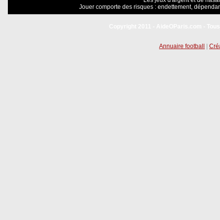
Les jeux d'argent et de hasar
Jouer comporte des risques : endettement, dépendanc
Copyright 2011 - AideOParis.com - Tous
Annuaire football
|
Créa