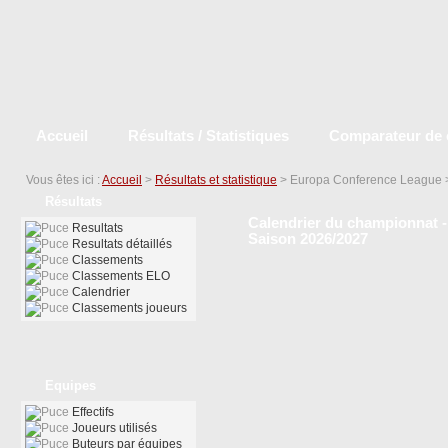
Accueil
Résultats / Statistiques
Comparateur de 
Vous êtes ici :
Accueil
>
Résultats et statistique
> Europa Conference League
Résultats
Calendrier du championnat -
Resultats
Saison 2026/2027
Resultats détaillés
Classements
Classements ELO
Calendrier
Classements joueurs
Equipes
Effectifs
Joueurs utilisés
Buteurs par équipes