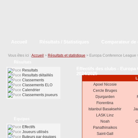
Accueil
Résultats / Statistiques
Comparateur de 
Vous êtes ici :
Accueil
>
Résultats et statistique
> Europa Conference League
Résultats
Effectifs des clubs - Europa
Resultats
2024/2025
Resultats détaillés
L
Classements
Apoel Nicosie
Classements ELO
Calendrier
Cercle Bruges
Classements joueurs
Djurgarden
Fiorentina
Istanbul Basaksehir
Ja
LASK Linz
Equipes
Noah
O
Effectifs
Panathinaikos
Joueurs utilisés
Saint-Gall
Buteurs par équipes