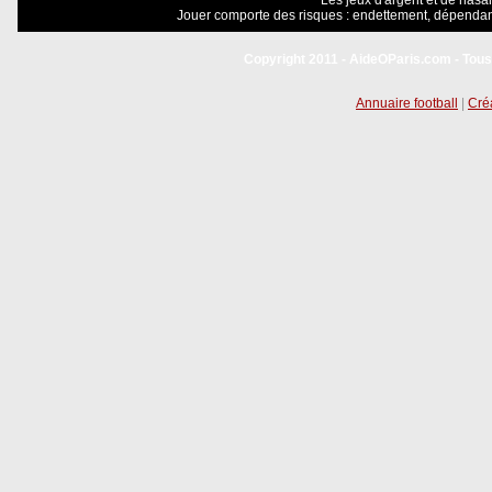
Les jeux d'argent et de hasar
Jouer comporte des risques : endettement, dépendanc
Copyright 2011 - AideOParis.com - Tous
Annuaire football
|
Créa