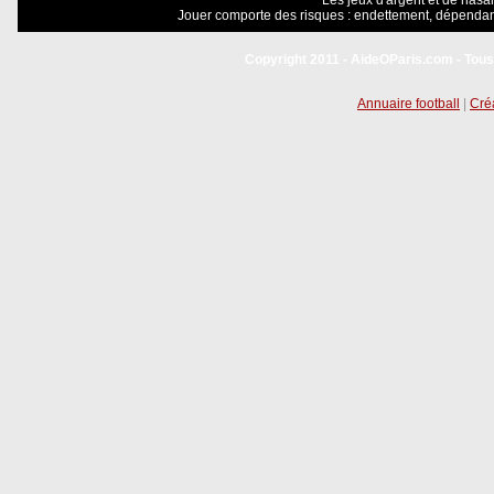
Les jeux d'argent et de hasar
Jouer comporte des risques : endettement, dépendanc
Copyright 2011 - AideOParis.com - Tous
Annuaire football
|
Créa