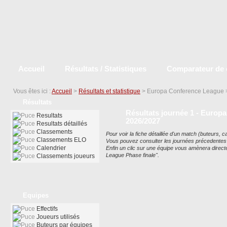
Accueil
Résultats / Statistiques
Comparateur de 
Vous êtes ici :
Accueil
>
Résultats et statistique
> Europa Conference League
Résultats
Résultats journée 1 - Europa
Resultats
2026/2027
Resultats détaillés
Classements
Pour voir la fiche détaillée d'un match (buteurs, car
Classements ELO
Vous pouvez consulter les journées précedentes ou
Calendrier
Enfin un clic sur une équipe vous amènera dire
League Phase finale".
Classements joueurs
Equipes
Effectifs
Joueurs utilisés
Buteurs par équipes