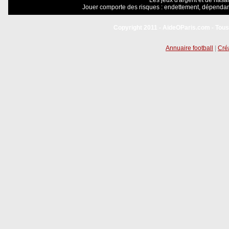
Les jeux d'argent et de hasar
Jouer comporte des risques : endettement, dépendanc
Copyright 2011 - AideOParis.com - Tous
Annuaire football
|
Créa