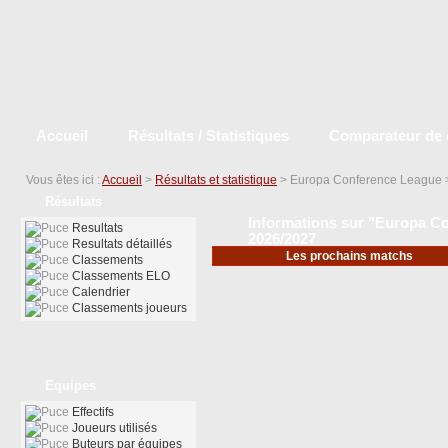
Accueil
Résultats / Statistiques
Comparateur de 
Vous êtes ici :
Accueil
>
Résultats et statistique
> Europa Conference League
Résultats
Informations sur "Europa Co
Resultats
2026/2027
Resultats détaillés
Les prochains matchs
Classements
Classements ELO
Calendrier
Classements joueurs
Equipes
Effectifs
Joueurs utilisés
Buteurs par équipes