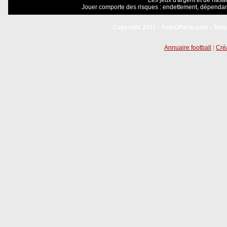
Les jeux d'argent et de hasar
Jouer comporte des risques : endettement, dépendanc
Copyright 2011 - AideOParis.com - Tous
Annuaire football
|
Créa