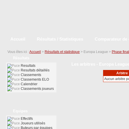
Accueil
Résultats / Statistiques
Comparateur de 
Vous êtes ici :
Accueil
>
Résultats et statistique
> Europa League >
Phase fina
Résultats
Les arbitres - Europa League
Resultats
Resultats détaillés
Arbitre
Classements
Aucun arbitre 
Classements ELO
Calendrier
Classements joueurs
Equipes
Effectifs
Joueurs utilisés
Buteurs par équipes