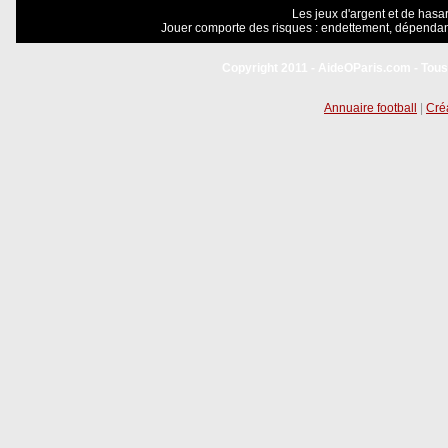
Les jeux d'argent et de hasar
Jouer comporte des risques : endettement, dépendanc
Copyright 2011 - AideOParis.com - Tous
Annuaire football
|
Créa