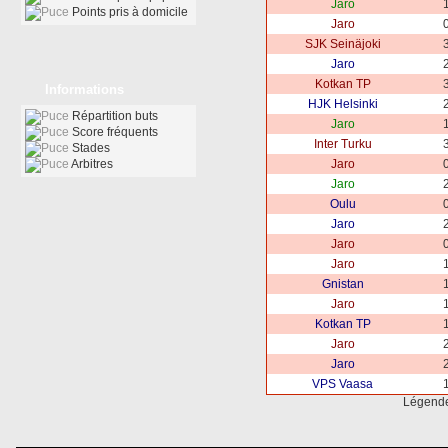
Jaro
1
Points pris à domicile
Jaro
0
SJK Seinäjoki
3
Jaro
2
Kotkan TP
3
Informations
HJK Helsinki
2
Répartition buts
Jaro
1
Score fréquents
Inter Turku
3
Stades
Arbitres
Jaro
0
Jaro
2
Oulu
0
Jaro
2
Jaro
0
Jaro
1
Gnistan
1
Jaro
1
Kotkan TP
1
Jaro
2
Jaro
2
VPS Vaasa
1
Légend