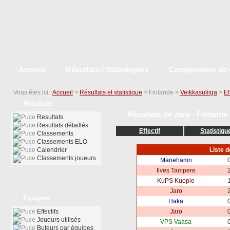
Accueil
Résultats / Statistiques
Comparateur de 
Vous êtes ici :
Accueil
>
Résultats et statistique
> Finlande >
Veikkasuliiga
>
Ef
Résultats
Résultats de Jaro - Finlande 
Resultats
Resultats détaillés
Effectif
Statistiqu
Classements
Classements ELO
Calendrier
Liste 
Classements joueurs
Mariehamn
0
Ilves Tampere
2
KuPS Kuopio
1
Jaro
2
Equipes
Haka
0
Effectifs
Jaro
0
Joueurs utilisés
VPS Vaasa
0
Buteurs par équipes