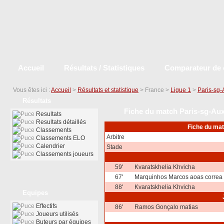
Accueil
Résultats / Statistiques
Comparateur de 
Vous êtes ici :
Accueil
>
Résultats et statistique
> France >
Ligue 1
>
Paris-sg-
Résultats
Fiche du match Paris-sg-Au
Resultats
Resultats détaillés
Fiche du matc
Classements
Arbitre
Classements ELO
Calendrier
Stade
Classements joueurs
59'
Kvaratskhelia Khvicha
67'
Marquinhos Marcos aoas correa
88'
Kvaratskhelia Khvicha
Equipes
Effectifs
86'
Ramos Gonçalo matias
Joueurs utilisés
Buteurs par équipes