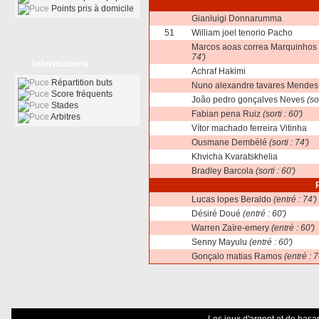
Points pris à domicile
Gianluigi Donnarumma
51
William joel tenorio Pacho
Marcos aoas correa Marquinhos
74')
Informations
Achraf Hakimi
Répartition buts
Nuno alexandre tavares Mendes
Score fréquents
João pedro gonçalves Neves
(sor
Stades
Fabian pena Ruiz
(sorti : 60')
Arbitres
Vítor machado ferreira Vitinha
Ousmane Dembélé
(sorti : 74')
Khvicha Kvaratskhelia
Bradley Barcola
(sorti : 60')
Lucas lopes Beraldo
(entré : 74')
Désiré Doué
(entré : 60')
Warren Zaïre-emery
(entré : 60')
Senny Mayulu
(entré : 60')
Gonçalo matias Ramos
(entré : 7