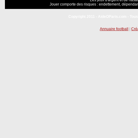
Les jeux d'argent et de hasar
Jouer comporte des risques : endettement, dépendanc
Copyright 2011 - AideOParis.com - Tous
Annuaire football
|
Créa