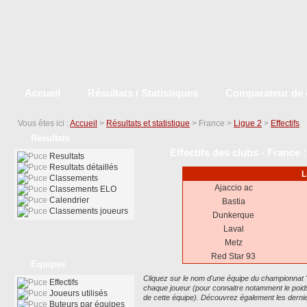
Accueil
Résultats / Statistiques
Comparateur de 
Vous êtes ici :
Accueil
>
Résultats et statistique
> France >
Ligue 2
>
Effectifs
Résultats
Effectifs des clubs - France 
Resultats
Resultats détaillés
L
Classements
Ajaccio ac
Classements ELO
Calendrier
Bastia
Classements joueurs
Dunkerque
Laval
Metz
Red Star 93
Equipes
Cliquez sur le nom d'une équipe du championnat "Fr
Effectifs
chaque joueur (pour connaitre notamment le poids 
Joueurs utilisés
de cette équipe). Découvrez également les dernier
Buteurs par équipes