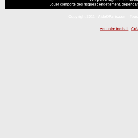
Les jeux d'argent et de hasar
Jouer comporte des risques : endettement, dépendanc
Copyright 2011 - AideOParis.com - Tous
Annuaire football
|
Créa