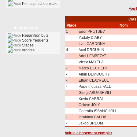
Points pris à domicile
Voir 
Clas
Place
Nom
Informations
1
Egor PRUTSEV
Répartition buts
-
Yadaly DIABY
Score fréquents
-
Irvin CARDONA
Stades
4
Axel DROUHIN
Arbitres
-
Adel LEMBEZAT
-
Victor MAYELA
-
Marco DECHERF
-
Albin DEMOUCHY
-
Ethan CLAVREUL
-
Pape moussa FALL
-
Giorgi ABUASHVILI
-
Kévin CABRAL
-
Octave JOLY
-
Corentin ISSANCHOU
-
Ibrahima BALDé
-
Jakob BREUM
Voir le classement complet