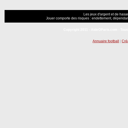
Les jeux d'argent et de hasar
Jouer comporte des risques : endettement, dépendanc
Copyright 2011 - AideOParis.com - Tous
Annuaire football
|
Créa