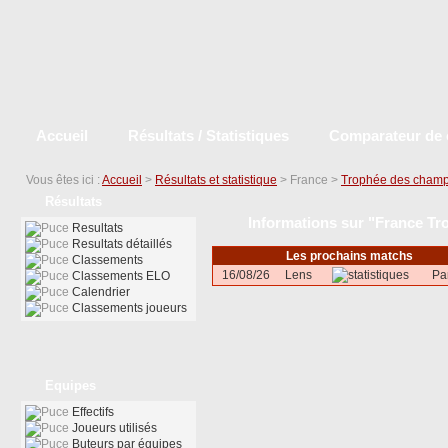
Accueil
Résultats / Statistiques
Comparateur de 
Vous êtes ici :
Accueil
>
Résultats et statistique
> France >
Trophée des champ
Résultats
Informations sur "France Tr
Resultats
Resultats détaillés
Les prochains matchs
Classements
16/08/26
Lens
Pa
Classements ELO
Calendrier
Classements joueurs
Equipes
Effectifs
Joueurs utilisés
Buteurs par équipes