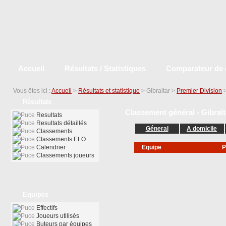
Accueil
Résultats / Statistiques
Comparateur de 
Vous êtes ici :
Accueil
>
Résultats et statistique
> Gibraltar >
Premier Division
Résultats
Classement général - Gibralt
Resultats
Resultats détaillés
Géneral
A domicile
Classements
Classements ELO
Calendrier
Equipe
P
Classements joueurs
Equipes
Effectifs
Joueurs utilisés
Buteurs par équipes