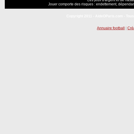
Les jeux d'argent et de hasar
Jouer comporte des risques : endettement, dépendanc
Copyright 2011 - AideOParis.com - Tous
Annuaire football
|
Créa