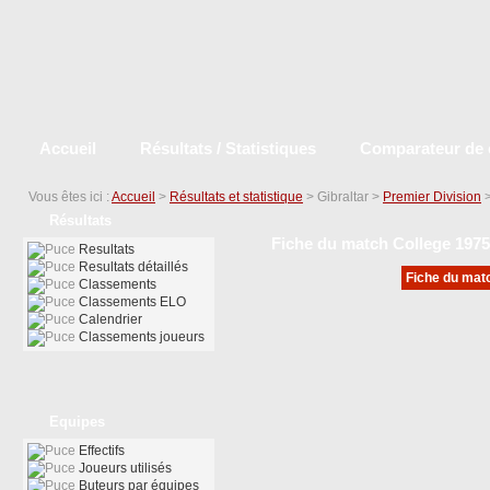
Accueil
Résultats / Statistiques
Comparateur de 
Vous êtes ici :
Accueil
>
Résultats et statistique
> Gibraltar >
Premier Division
Résultats
Fiche du match College 197
Resultats
Resultats détaillés
Fiche du matc
Classements
Classements ELO
Calendrier
Classements joueurs
Equipes
Effectifs
Joueurs utilisés
Buteurs par équipes