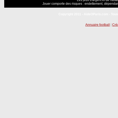
Les jeux d'argent et de hasar
Jouer comporte des risques : endettement, dépendanc
Copyright 2011 - AideOParis.com - Tous
Annuaire football
|
Créa