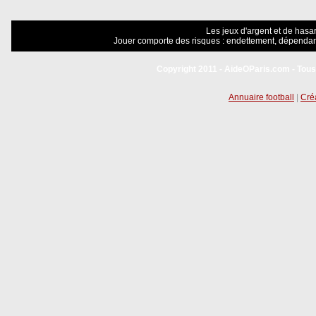
Les jeux d'argent et de hasar
Jouer comporte des risques : endettement, dépendanc
Copyright 2011 - AideOParis.com - Tous
Annuaire football
|
Créa