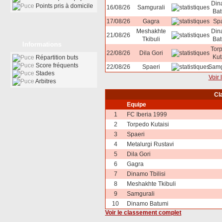
Din
Points pris à domicile
16/08/26
Samgurali
Bat
17/08/26
Gagra
Spa
Meshakhte
Din
21/08/26
Tkibuli
Bat
Informations
Tor
22/08/26
Dila Gori
Kut
Répartition buts
Score fréquents
22/08/26
Spaeri
Samg
Stades
Voir 
Arbitres
Cl
Equipe
1
FC Iberia 1999
2
Torpedo Kutaisi
3
Spaeri
4
Metalurgi Rustavi
5
Dila Gori
6
Gagra
7
Dinamo Tbilisi
8
Meshakhte Tkibuli
9
Samgurali
10
Dinamo Batumi
Voir le classement complet