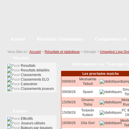
Accueil
Résultats / Statistiques
Comparateur de 
Vous êtes ici :
Accueil
>
Résultats et statistique
> Géorgie >
Umaglesi Liga Gr
Résultats
Informations sur "Géorgie U
Resultats
Resultats détaillés
Les prochains matchs
Classements
Meshakhte
Classements ELO
09/08/26
Samg
Tkibuli
Calendrier
Classements joueurs
Din
09/08/26
Spaeri
Tbi
Dinamo
Meta
15/08/26
Tbilisi
Rus
Torpedo
FC I
Equipes
15/08/26
Kutaisi
19
Effectifs
Mesh
16/08/26
Dila Gori
Joueurs utilisés
Tki
Buteurs par équipes