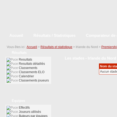
Accueil
Résultats / Statistiques
Comparateur de 
Vous êtes ici :
Accueil
>
Résultats et statistique
> Irlande du Nord >
Premiershi
Résultats
Les stades - Irlande du Nord
Resultats
Resultats détaillés
Nom du st
Classements
Aucun stad
Classements ELO
Calendrier
Classements joueurs
Equipes
Effectifs
Joueurs utilisés
Buteurs par équipes