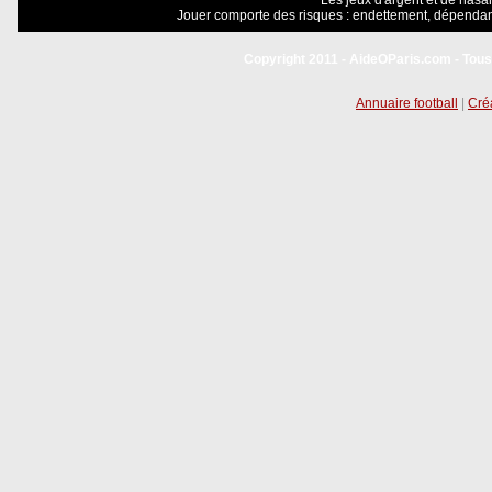
Les jeux d'argent et de hasar
Jouer comporte des risques : endettement, dépendanc
Copyright 2011 - AideOParis.com - Tous
Annuaire football
|
Créa