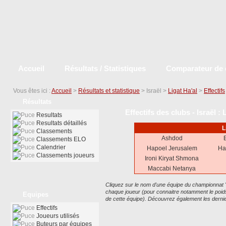
Accueil
Résultats / Statistiques
Comparateur de 
Vous êtes ici :
Accueil
>
Résultats et statistique
> Israël >
Ligat Ha'al
>
Effectifs
Résultats
Effectifs des clubs - Israël :
Resultats
Resultats détaillés
L
Classements
Ashdod
Classements ELO
Calendrier
Hapoel Jerusalem
Ha
Classements joueurs
Ironi Kiryat Shmona
Maccabi Netanya
Cliquez sur le nom d'une équipe du championnat "Isr
chaque joueur (pour connaitre notamment le poids 
Equipes
de cette équipe). Découvrez également les dernier
Effectifs
Joueurs utilisés
Buteurs par équipes