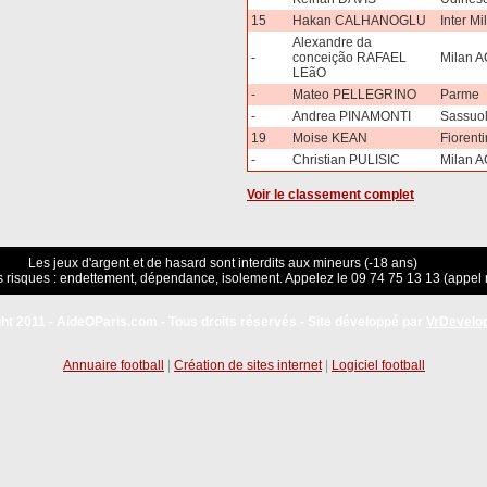
15
Hakan CALHANOGLU
Inter Mi
Alexandre da
-
conceição RAFAEL
Milan A
LEãO
-
Mateo PELLEGRINO
Parme
-
Andrea PINAMONTI
Sassuo
19
Moise KEAN
Fiorent
-
Christian PULISIC
Milan A
Voir le classement complet
Les jeux d'argent et de hasard sont interdits aux mineurs (-18 ans)
 risques : endettement, dépendance, isolement. Appelez le 09 74 75 13 13 (appel 
ht 2011 - AideOParis.com - Tous droits réservés - Site développé par
VrDevelo
Annuaire football
|
Création de sites internet
|
Logiciel football