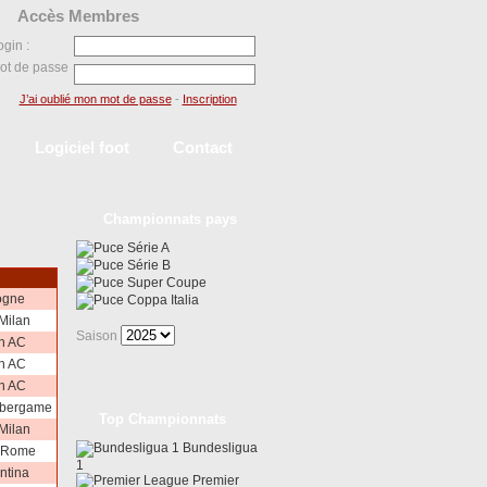
Accès Membres
ogin :
ot de passe
J’ai oublié mon mot de passe
-
Inscription
Logiciel foot
Contact
Championnats pays
Série A
Série B
Super Coupe
ogne
Coppa Italia
 Milan
Saison
n AC
n AC
n AC
 bergame
Top Championnats
 Milan
Bundesligua
 Rome
1
ntina
Premier