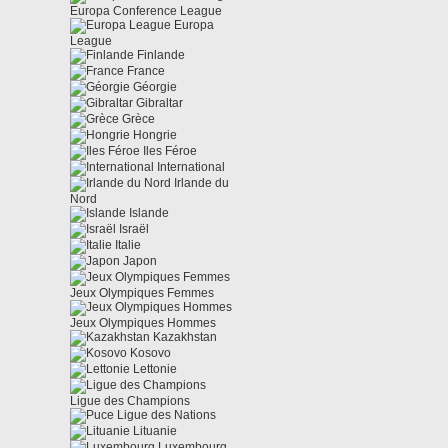
Europa Conference League
Europa
League
Finlande
France
Géorgie
Gibraltar
Grèce
Hongrie
Iles Féroe
International
Irlande du
Nord
Islande
Israël
Italie
Japon
Jeux Olympiques Femmes
Jeux Olympiques Hommes
Kazakhstan
Kosovo
Lettonie
Ligue des Champions
Ligue des Nations
Lituanie
Luxembourg