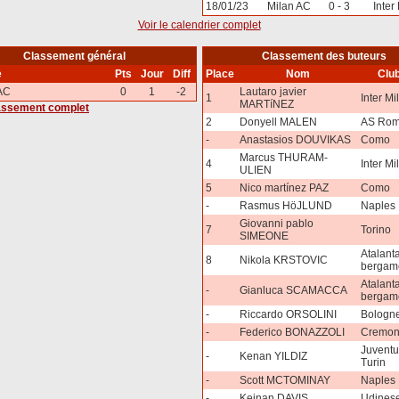
18/01/23
Milan AC
0 - 3
Inter
Voir le calendrier complet
Classement général
Classement des buteurs
e
Pts
Jour
Diff
Place
Nom
Clu
AC
0
1
-2
Lautaro javier
1
Inter Mi
MARTíNEZ
lassement complet
2
Donyell MALEN
AS Ro
-
Anastasios DOUVIKAS
Como
Marcus THURAM-
4
Inter Mi
ULIEN
5
Nico martínez PAZ
Como
-
Rasmus HöJLUND
Naples
Giovanni pablo
7
Torino
SIMEONE
Atalant
8
Nikola KRSTOVIC
bergam
Atalant
-
Gianluca SCAMACCA
bergam
-
Riccardo ORSOLINI
Bologn
-
Federico BONAZZOLI
Cremon
Juventu
-
Kenan YILDIZ
Turin
-
Scott MCTOMINAY
Naples
-
Keinan DAVIS
Udines