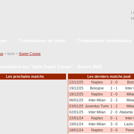
L
M
:
ques
Comparateur de cotes
Comparateur bookmakers
que
> Italie >
Super Coupe
formations sur "Italie Super Coupe" - Saison 2025
Les prochains matchs
Les derniers matchs joué
22/12/25
Naples
2 - 0
Bol
19/12/25
Bologne
1 - 1
Inter
18/12/25
Naples
2 - 0
Mila
06/01/25
Inter Milan
2 - 3
Mila
03/01/25
Juventus Turin
1 - 2
Mila
02/01/25
Inter Milan
2 - 0
Atalanta
22/01/24
Naples
0 - 1
Inter
19/01/24
Inter Milan
3 - 0
Lazio
18/01/24
Naples
3 - 0
Fiore