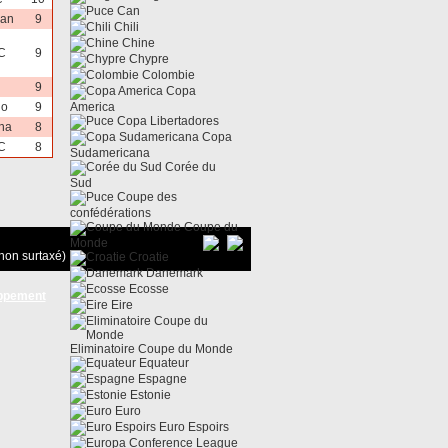
Can
lan
9
Chili
Chine
C
9
Chypre
Colombie
9
Copa
lo
9
America
Copa Libertadores
ina
8
Copa
C
8
Sudamericana
Corée du
Sud
Coupe des
confédérations
Coupe du
Monde
non surtaxé)
Croatie
Danemark
Ecosse
ppement
Eire
Eliminatoire Coupe du Monde
Equateur
Espagne
Estonie
Euro
Euro Espoirs