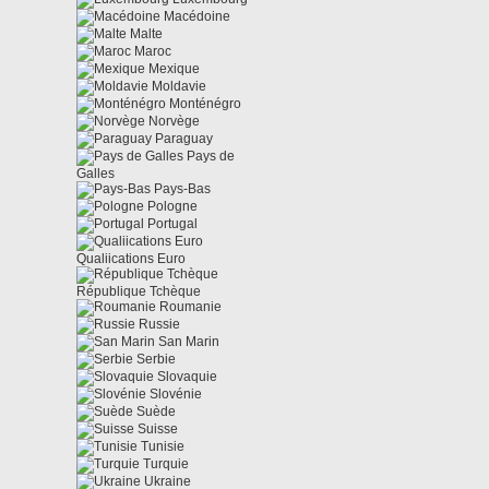
Macédoine
Malte
Maroc
Mexique
Moldavie
Monténégro
Norvège
Paraguay
Pays de
Galles
Pays-Bas
Pologne
Portugal
Qualiications Euro
République Tchèque
Roumanie
Russie
San Marin
Serbie
Slovaquie
Slovénie
Suède
Suisse
Tunisie
Turquie
Ukraine