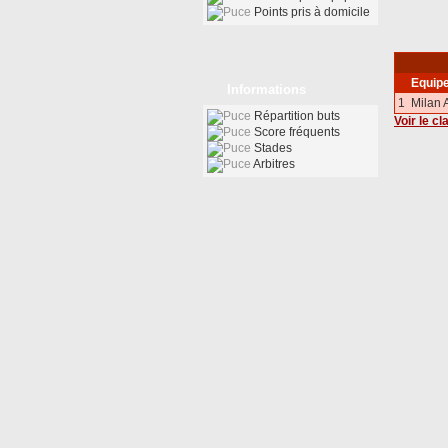
Points pris à domicile
Equip
Informations
1
Milan 
Répartition buts
Voir le c
Score fréquents
Stades
Arbitres