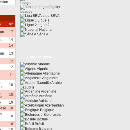
 Milan
League
Jupiler
League
Liga BBVA
Ligue 1
b
Nb
Ligue 2
National
lan
17
Série A
ma
14
14
lan
13
Tous les pays
12
Albanie
12
Algérie
Allemagne
11
Angleterre
a
Arabie-
10
e
Saoudite
Argentine
a
10
Arménie
e
Autriche
e
10
Azerbaïdjan
ese
10
Belgique
s
Biélorussie
10
Bosnie
10
Brésil
Bulgarie
e
10