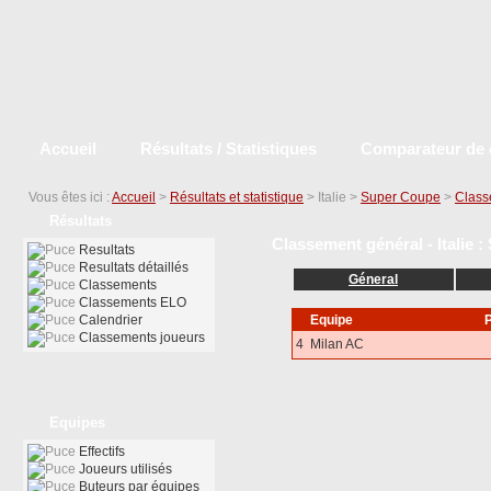
Accueil
Résultats / Statistiques
Comparateur de 
Vous êtes ici :
Accueil
>
Résultats et statistique
> Italie >
Super Coupe
>
Class
Résultats
Classement général - Italie 
Resultats
Resultats détaillés
Géneral
Classements
Classements ELO
Calendrier
Equipe
P
Classements joueurs
4
Milan AC
Equipes
Effectifs
Joueurs utilisés
Buteurs par équipes