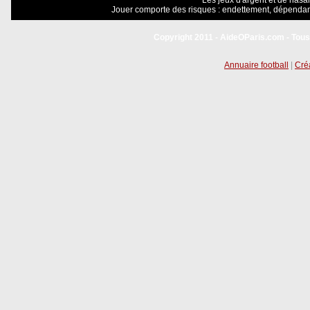
Les jeux d'argent et de hasar
Jouer comporte des risques : endettement, dépendanc
Copyright 2011 - AideOParis.com - Tous
Annuaire football
|
Créa