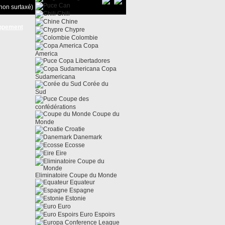
Can
non surtaxé)
Chili
Chine
ppement
Chypre
Colombie
Copa
America
Copa Libertadores
Copa
Sudamericana
Corée du
Sud
Coupe des
confédérations
Coupe du
Monde
Croatie
Danemark
Ecosse
Eire
Eliminatoire Coupe du Monde
Equateur
Espagne
Estonie
Euro
Euro Espoirs