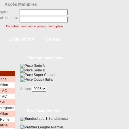
Accès Membres
ogin :
ot de passe
J’ai oublié mon mot de passe
-
Inscription
Logiciel foot
Contact
Championnats pays
Série A
Série B
Super Coupe
ogne
Coppa Italia
 Milan
Saison
n AC
n AC
n AC
 bergame
Top Championnats
 Milan
Bundesligua
 Rome
1
ntina
Premier