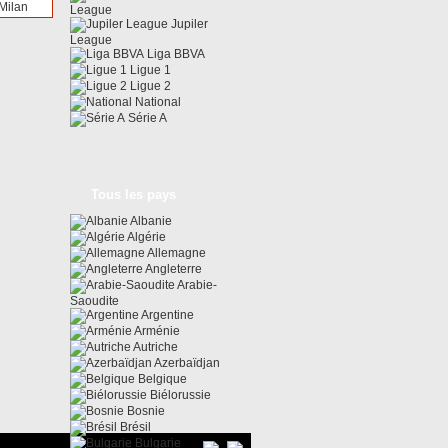
 Milan
League
Jupiler
League
Liga BBVA
Ligue 1
Ligue 2
National
Série A
Tous les pays
Albanie
Algérie
Allemagne
Angleterre
Arabie-
Saoudite
Argentine
Arménie
Autriche
Azerbaïdjan
Belgique
Biélorussie
Bosnie
Brésil
Bulgarie