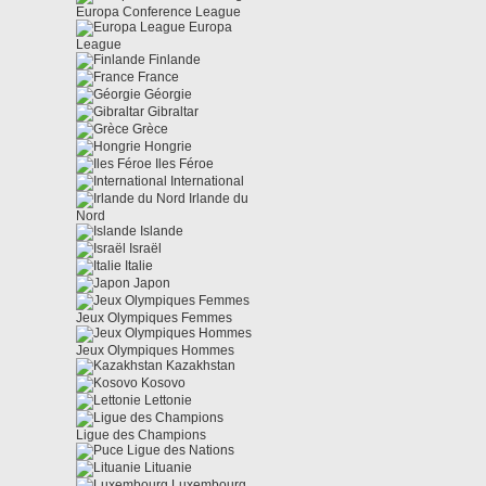
Europa Conference League
Europa
League
Finlande
France
Géorgie
Gibraltar
Grèce
Hongrie
Iles Féroe
International
Irlande du
Nord
Islande
Israël
Italie
Japon
Jeux Olympiques Femmes
Jeux Olympiques Hommes
Kazakhstan
Kosovo
Lettonie
Ligue des Champions
Ligue des Nations
Lituanie
Luxembourg