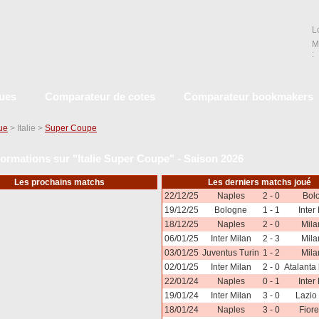
L
M
:
ques
Comparateur de cotes
Comparateur bookmakers
que
> Italie >
Super Coupe
formations sur "Italie Super Coupe" - Saison 2026
Les prochains matchs
Les derniers matchs joué
22/12/25
Naples
2 - 0
Bol
19/12/25
Bologne
1 - 1
Inter
18/12/25
Naples
2 - 0
Mila
06/01/25
Inter Milan
2 - 3
Mila
03/01/25
Juventus Turin
1 - 2
Mila
02/01/25
Inter Milan
2 - 0
Atalanta
22/01/24
Naples
0 - 1
Inter
19/01/24
Inter Milan
3 - 0
Lazio
18/01/24
Naples
3 - 0
Fiore