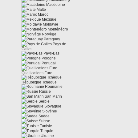
Macédoine
Malte
Maroc
Mexique
Moldavie
Monténégro
Norvège
Paraguay
Pays de
Galles
Pays-Bas
Pologne
Portugal
Qualiications Euro
République Tchèque
Roumanie
Russie
San Marin
Serbie
Slovaquie
Slovénie
Suède
Suisse
Tunisie
Turquie
Ukraine