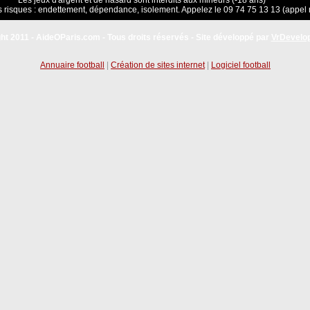
Les jeux d'argent et de hasard sont interdits aux mineurs (-18 ans)
 risques : endettement, dépendance, isolement. Appelez le 09 74 75 13 13 (appel 
ht 2011 - AideOParis.com - Tous droits réservés - Site développé par
VrDevelo
Annuaire football
|
Création de sites internet
|
Logiciel football