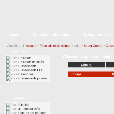
Accueil
Résultats / Statistiques
Comparateur de 
Vous êtes ici :
Accueil
>
Résultats et statistique
> Italie >
Super Coupe
>
Class
Résultats
Classement général - Italie 
Resultats
Resultats détaillés
Géneral
Classements
Classements ELO
Calendrier
Equipe
P
Classements joueurs
Equipes
Effectifs
Joueurs utilisés
Buteurs par équipes