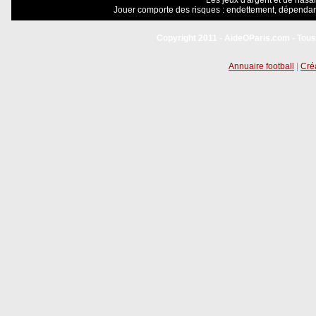
Les jeux d'argent et de hasar
Jouer comporte des risques : endettement, dépendanc
Copyright 2011 - AideOParis.com - Tous
Annuaire football
|
Créa