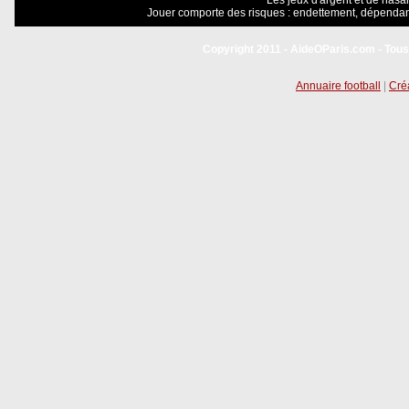
Les jeux d'argent et de hasar
Jouer comporte des risques : endettement, dépendanc
Copyright 2011 - AideOParis.com - Tous
Annuaire football
|
Créa