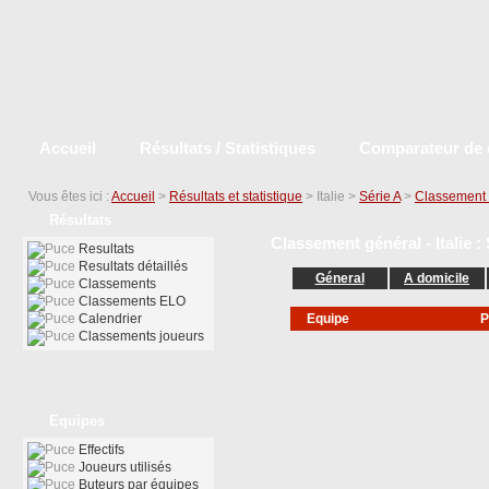
Accueil
Résultats / Statistiques
Comparateur de 
Vous êtes ici :
Accueil
>
Résultats et statistique
> Italie >
Série A
>
Classement 
Résultats
Classement général - Italie :
Resultats
Resultats détaillés
Géneral
A domicile
Classements
Classements ELO
Calendrier
Equipe
P
Classements joueurs
Equipes
Effectifs
Joueurs utilisés
Buteurs par équipes