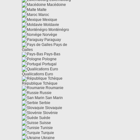
Macédoine
Malte
Maroc
Mexique
Moldavie
Monténégro
Norvège
Paraguay
Pays de
Galles
Pays-Bas
Pologne
Portugal
Qualiications Euro
République Tchèque
Roumanie
Russie
San Marin
Serbie
Slovaquie
Slovénie
Suède
Suisse
Tunisie
Turquie
Ukraine