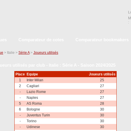
L
M
:
ques
Comparateur de cotes
Comparateur bookmakers
que
> Italie >
Série A
>
Joueurs utilisés
ueurs utilisés par club - Italie : Série A - Saison 2024/2025
Place
Equipe
Joueurs utilisés
1
Inter Milan
25
2
Cagliari
27
-
Lazio Rome
27
-
Naples
27
5
AS Roma
28
6
Bologne
30
-
Juventus Turin
30
-
Torino
30
-
Udinese
30