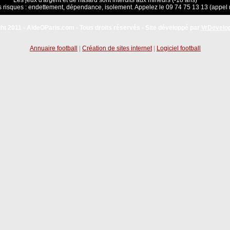
Les jeux d'argent et de hasard sont interdits aux mineurs (-18 ans)
 risques : endettement, dépendance, isolement. Appelez le 09 74 75 13 13 (appel 
ht 2011 - AideOParis.com - Tous droits réservés - Site développé par
VrDevelo
Annuaire football
|
Création de sites internet
|
Logiciel football