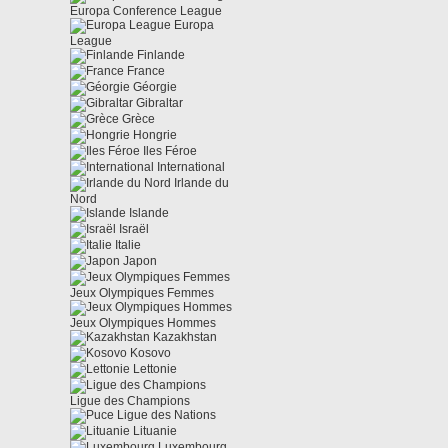
Europa Conference League
Europa
League
Finlande
France
Géorgie
Gibraltar
Grèce
Hongrie
Iles Féroe
International
Irlande du
Nord
Islande
Israël
Italie
Japon
Jeux Olympiques Femmes
Jeux Olympiques Hommes
Kazakhstan
Kosovo
Lettonie
Ligue des Champions
Ligue des Nations
Lituanie
Luxembourg