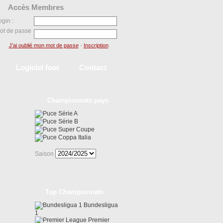
Accès Membres
ogin :
ot de passe
J’ai oublié mon mot de passe
-
Inscription
Logiciel foot
Contact
Championnats pays
Série A
Série B
Super Coupe
Coppa Italia
Saison
Top Championnats
Bundesligua
1
Premier