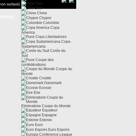
Can
non surtaxé)
Chili
Chine
ppement
Chypre
Colombie
Copa
America
Copa Libertadores
Copa
Sudamericana
Corée du
Sud
Coupe des
confédérations
Coupe du
Monde
Croatie
Danemark
Ecosse
Eire
Eliminatoire Coupe du Monde
Equateur
Espagne
Estonie
Euro
Euro Espoirs