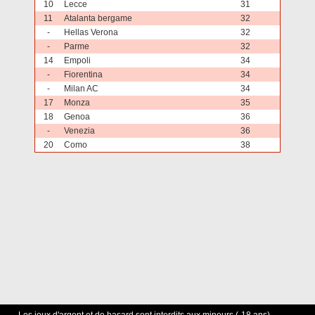
10
Lecce
31
11
Atalanta bergame
32
-
Hellas Verona
32
-
Parme
32
14
Empoli
34
-
Fiorentina
34
-
Milan AC
34
17
Monza
35
18
Genoa
36
-
Venezia
36
20
Como
38