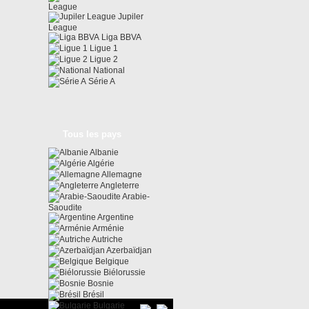
League
Jupiler
League
Liga BBVA
Ligue 1
Ligue 2
National
Série A
Tous les pays
Albanie
Algérie
Allemagne
Angleterre
Arabie-
Saoudite
Argentine
Arménie
Autriche
Azerbaïdjan
Belgique
Biélorussie
Bosnie
Brésil
Bulgarie