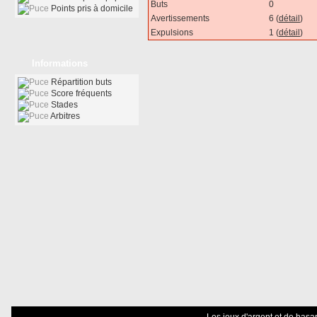
Buts
0
Points pris à domicile
Avertissements
6 (
détail
)
Expulsions
1 (
détail
)
Informations
Répartition buts
Score fréquents
Stades
Arbitres