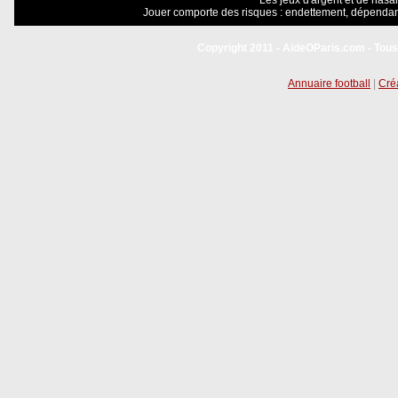
Les jeux d'argent et de hasar
Jouer comporte des risques : endettement, dépendanc
Copyright 2011 - AideOParis.com - Tous
Annuaire football
|
Créa