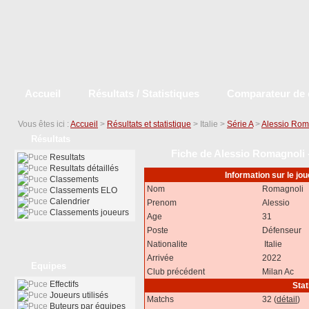
Accueil
Résultats / Statistiques
Comparateur de 
Vous êtes ici :
Accueil
>
Résultats et statistique
> Italie >
Série A
>
Alessio Rom
Résultats
Fiche de Alessio Romagnoli - 
Resultats
Resultats détaillés
Information sur le j
Classements
Nom
Romagnoli
Classements ELO
Calendrier
Prenom
Alessio
Classements joueurs
Age
31
Poste
Défenseur
Nationalite
Italie
Arrivée
2022
Equipes
Club précédent
Milan Ac
Effectifs
Stat
Joueurs utilisés
Matchs
32 (
détail
)
Buteurs par équipes