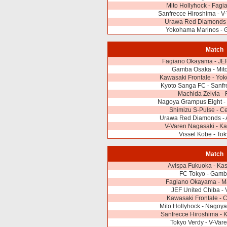
Mito Hollyhock - Fag
Sanfrecce Hiroshima - V
Urawa Red Diamonds -
Yokohama Marinos -
Match
Fagiano Okayama - JEF
Gamba Osaka - Mito
Kawasaki Frontale - Yo
Kyoto Sanga FC - Sanfr
Machida Zelvia -
Nagoya Grampus Eight -
Shimizu S-Pulse - C
Urawa Red Diamonds - 
V-Varen Nagasaki - Ka
Vissel Kobe - To
Match
Avispa Fukuoka - Kas
FC Tokyo - Gam
Fagiano Okayama - Ma
JEF United Chiba - 
Kawasaki Frontale - 
Mito Hollyhock - Nagoy
Sanfrecce Hiroshima - 
Tokyo Verdy - V-Var