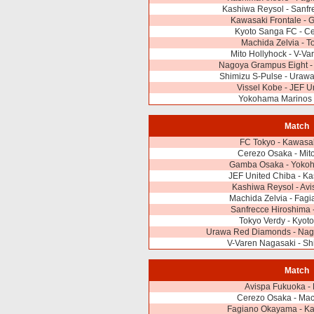
Kashiwa Reysol - Sanfr
Kawasaki Frontale -
Kyoto Sanga FC - C
Machida Zelvia - T
Mito Hollyhock - V-V
Nagoya Grampus Eight -
Shimizu S-Pulse - Uraw
Vissel Kobe - JEF U
Yokohama Marinos 
Match
FC Tokyo - Kawasak
Cerezo Osaka - Mit
Gamba Osaka - Yoko
JEF United Chiba - Ka
Kashiwa Reysol - Av
Machida Zelvia - Fag
Sanfrecce Hiroshima 
Tokyo Verdy - Kyot
Urawa Red Diamonds - Nag
V-Varen Nagasaki - Sh
Match
Avispa Fukuoka -
Cerezo Osaka - Mac
Fagiano Okayama - Ka