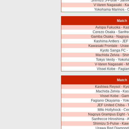
Shimizu S-Pulse - Sanf
V-Varen Nagasaki - K
Yokohama Marinos - 
Match
Avispa Fukuoka - Ka
Cerezo Osaka - Sanfre
Gamba Osaka - Nagoya
Kashima Antlers - JEF
Kawasaki Frontale - Ura
Kyoto Sanga FC -
Machida Zelvia - Shi
Tokyo Verdy - Yokoh
V-Varen Nagasaki - M
Vissel Kobe - Fagi
Match
Kashiwa Reysol - Ky
Machida Zelvia - Kas
Vissel Kobe - Ga
Fagiano Okayama - Yo
JEF United Chiba - 
Mito Hollyhock - C
Nagoya Grampus Eight - 
Sanfrecce Hiroshima - 
Shimizu S-Pulse - Kaw
Urawa Red Diamonds