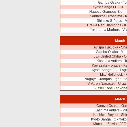
Gamba Osaka - To
Kyoto Sanga FC - JEF
Nagoya Grampus Eight -
Sanfrecce Hiroshima - 
Shimizu S-Pulse - 
Urawa Red Diamonds - Ka
Yokohama Marinos - V-
Match
Avispa Fukuoka - Shi
Gamba Osaka - Mach
JEF United Chiba - 
Kashima Antlers - 
Kawasaki Frontale - K
Kyoto Sanga FC - Fag
Mito Hollyhock -
Nagoya Grampus Eight - Sa
V-Varen Nagasaki - Ura
Vissel Kobe - Yokoh
Match
Cerezo Osaka - G
Kashima Antlers - Mi
Kashiwa Reysol - Shi
Kyoto Sanga FC - Yok
Machida Zelvia - JEF