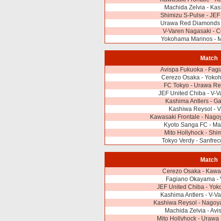
Machida Zelvia - Ka
Shimizu S-Pulse - JEF
Urawa Red Diamonds -
V-Varen Nagasaki - 
Yokohama Marinos - M
Match
Avispa Fukuoka - Fag
Cerezo Osaka - Yoko
FC Tokyo - Urawa R
JEF United Chiba - V-
Kashima Antlers - 
Kashiwa Reysol - V
Kawasaki Frontale - Nago
Kyoto Sanga FC - Ma
Mito Hollyhock - Shi
Tokyo Verdy - Sanfre
Match
Cerezo Osaka - Kawas
Fagiano Okayama - 
JEF United Chiba - Yo
Kashima Antlers - V-V
Kashiwa Reysol - Nagoy
Machida Zelvia - Av
Mito Hollyhock - Uraw