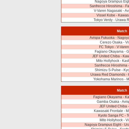
Nagoya Grampus Eigh
Sanfrecce Hiroshima - 
V-Varen Nagasaki - A
Vissel Kobe - Kawas
Tokyo Verdy - Urawa 
Match
Avispa Fukuoka - Nagoy
Cerezo Osaka - Vi
FC Tokyo - V-Vare
Fagiano Okayama - 
JEF United Chiba - Kaw
Mito Hollyhock - Ka
Sanfrecce Hiroshima 
Shimizu S-Pulse - Ky
Urawa Red Diamonds - K
Yokohama Marinos - M
Match
Fagiano Okayama - Ka
Gamba Osaka - Avis
JEF United Chiba 
Kawasaki Frontale - M
Kyoto Sanga FC - T
Mito Hollyhock - V
Nagoya Grampus Eight - U