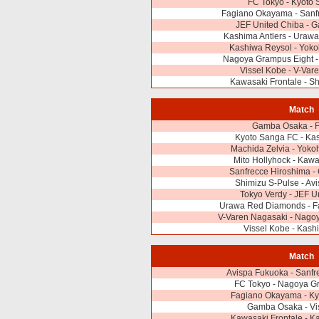
FC Tokyo - Kyoto
Fagiano Okayama - Sanf
JEF United Chiba - 
Kashima Antlers - Uraw
Kashiwa Reysol - Yok
Nagoya Grampus Eight -
Vissel Kobe - V-Var
Kawasaki Frontale - S
Match
Gamba Osaka - 
Kyoto Sanga FC - Ka
Machida Zelvia - Yok
Mito Hollyhock - Kawa
Sanfrecce Hiroshima -
Shimizu S-Pulse - Av
Tokyo Verdy - JEF U
Urawa Red Diamonds - 
V-Varen Nagasaki - Nago
Vissel Kobe - Kash
Match
Avispa Fukuoka - Sanfr
FC Tokyo - Nagoya G
Fagiano Okayama - Ky
Gamba Osaka - Vi
Kawasaki Frontale - K