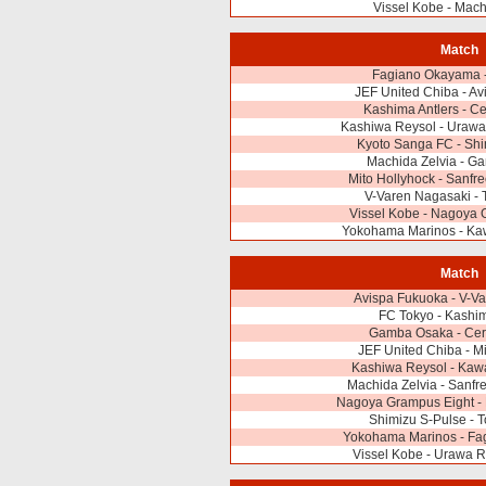
Vissel Kobe - Mach
Match
Fagiano Okayama -
JEF United Chiba - A
Kashima Antlers - C
Kashiwa Reysol - Uraw
Kyoto Sanga FC - Shi
Machida Zelvia - G
Mito Hollyhock - Sanfr
V-Varen Nagasaki - 
Vissel Kobe - Nagoya 
Yokohama Marinos - Kaw
Match
Avispa Fukuoka - V-V
FC Tokyo - Kashim
Gamba Osaka - Ce
JEF United Chiba - M
Kashiwa Reysol - Kawa
Machida Zelvia - Sanfr
Nagoya Grampus Eight -
Shimizu S-Pulse - 
Yokohama Marinos - F
Vissel Kobe - Urawa 