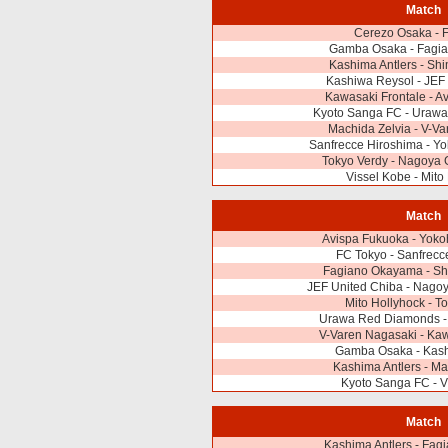
Match
Cerezo Osaka - 
Gamba Osaka - Fagi
Kashima Antlers - Sh
Kashiwa Reysol - JEF
Kawasaki Frontale - A
Kyoto Sanga FC - Uraw
Machida Zelvia - V-V
Sanfrecce Hiroshima - Y
Tokyo Verdy - Nagoya 
Vissel Kobe - Mito
Match
Avispa Fukuoka - Yok
FC Tokyo - Sanfrecc
Fagiano Okayama - Sh
JEF United Chiba - Nago
Mito Hollyhock - T
Urawa Red Diamonds -
V-Varen Nagasaki - Kaw
Gamba Osaka - Kas
Kashima Antlers - Ma
Kyoto Sanga FC - V
Match
Kashima Antlers - Fa