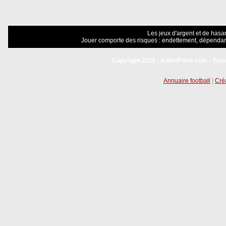
Les jeux d'argent et de hasar
Jouer comporte des risques : endettement, dépendanc
Copyright 2011 - AideOParis.com - Tous
Annuaire football
|
Créa