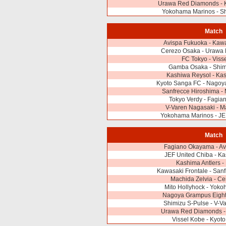
Urawa Red Diamonds - 
Yokohama Marinos - Sh
Match
Avispa Fukuoka - Kawa
Cerezo Osaka - Urawa
FC Tokyo - Viss
Gamba Osaka - Shim
Kashiwa Reysol - Kas
Kyoto Sanga FC - Nagoy
Sanfrecce Hiroshima - 
Tokyo Verdy - Fagi
V-Varen Nagasaki - M
Yokohama Marinos - JE
Match
Fagiano Okayama - Av
JEF United Chiba - K
Kashima Antlers -
Kawasaki Frontale - San
Machida Zelvia - C
Mito Hollyhock - Yok
Nagoya Grampus Eight 
Shimizu S-Pulse - V-V
Urawa Red Diamonds 
Vissel Kobe - Kyot