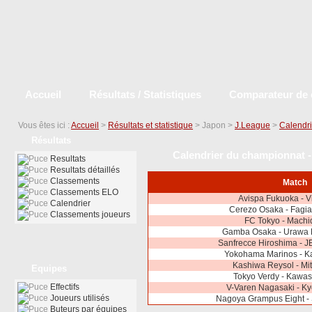
Accueil
Résultats / Statistiques
Comparateur de 
Vous êtes ici :
Accueil
>
Résultats et statistique
> Japon >
J.League
>
Calendri
Résultats
Calendrier du championnat -
Resultats
Resultats détaillés
Classements
Match
Classements ELO
Avispa Fukuoka - V
Calendrier
Cerezo Osaka - Fag
Classements joueurs
FC Tokyo - Machi
Gamba Osaka - Urawa
Sanfrecce Hiroshima - J
Yokohama Marinos - Ka
Kashiwa Reysol - Mi
Equipes
Tokyo Verdy - Kawas
Effectifs
V-Varen Nagasaki - K
Joueurs utilisés
Nagoya Grampus Eight - 
Buteurs par équipes