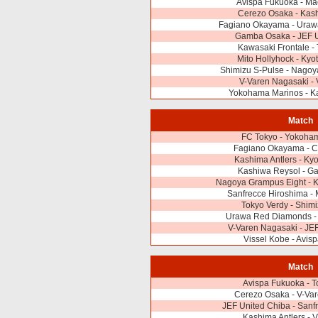
Avispa Fukuoka - Ma
Cerezo Osaka - Kash
Fagiano Okayama - Ura
Gamba Osaka - JEF U
Kawasaki Frontale -
Mito Hollyhock - Ky
Shimizu S-Pulse - Nagoy
V-Varen Nagasaki - 
Yokohama Marinos - K
Match
FC Tokyo - Yokoha
Fagiano Okayama - 
Kashima Antlers - Ky
Kashiwa Reysol - 
Nagoya Grampus Eight - K
Sanfrecce Hiroshima - 
Tokyo Verdy - Shim
Urawa Red Diamonds - 
V-Varen Nagasaki - JE
Vissel Kobe - Avis
Match
Avispa Fukuoka - T
Cerezo Osaka - V-Va
JEF United Chiba - Sanf
Kashima Antlers - 