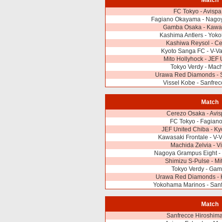
Match
FC Tokyo - Avisp
Fagiano Okayama - Nagoy
Gamba Osaka - Kawas
Kashima Antlers - Yok
Kashiwa Reysol - C
Kyoto Sanga FC - V-V
Mito Hollyhock - JEF
Tokyo Verdy - Mach
Urawa Red Diamonds - S
Vissel Kobe - Sanfre
Match
Cerezo Osaka - Avi
FC Tokyo - Fagian
JEF United Chiba - K
Kawasaki Frontale - V-
Machida Zelvia - V
Nagoya Grampus Eight - 
Shimizu S-Pulse - Mi
Tokyo Verdy - Ga
Urawa Red Diamonds - 
Yokohama Marinos - Sanf
Match
Sanfrecce Hiroshima