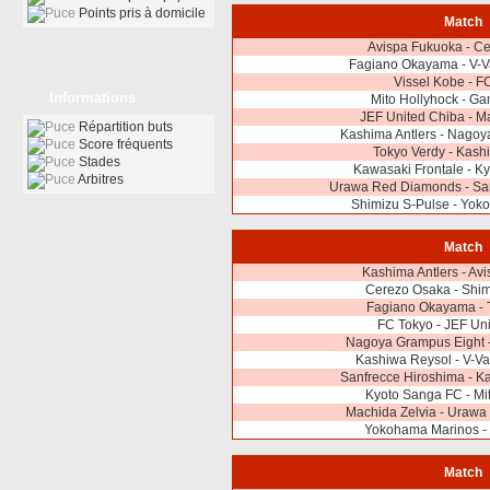
Points pris à domicile
Match
Avispa Fukuoka - C
Fagiano Okayama - V-V
Vissel Kobe - F
Informations
Mito Hollyhock - G
JEF United Chiba - M
Répartition buts
Kashima Antlers - Nagoy
Score fréquents
Tokyo Verdy - Kash
Stades
Kawasaki Frontale - K
Arbitres
Urawa Red Diamonds - San
Shimizu S-Pulse - Yok
Match
Kashima Antlers - Av
Cerezo Osaka - Shim
Fagiano Okayama - 
FC Tokyo - JEF Un
Nagoya Grampus Eight
Kashiwa Reysol - V-V
Sanfrecce Hiroshima - K
Kyoto Sanga FC - Mi
Machida Zelvia - Uraw
Yokohama Marinos - 
Match