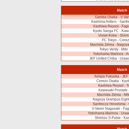
Match
Gamba Osaka - V-Var
Kashima Antlers - Sanf
Kashiwa Reysol - Fag
Kyoto Sanga FC - Kawa
Vissel Kobe - Shim
FC Tokyo - Cere
Machida Zelvia - Nagoy
Tokyo Verdy - Mito
Yokohama Marinos - A
JEF United Chiba - Ura
Match
Avispa Fukuoka - JEF
Cerezo Osaka - Kyo
Kashiwa Reysol - T
Kawasaki Frontale 
Machida Zelvia - Mi
Nagoya Grampus Eight 
Sanfrecce Hiroshima 
V-Varen Nagasaki - Fa
Yokohama Marinos - Ura
Shimizu S-Pulse - Ka