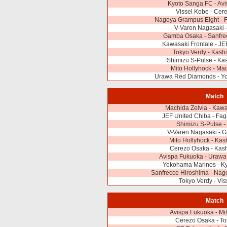
Kyoto Sanga FC - Av
Vissel Kobe - Cer
Nagoya Grampus Eight - 
V-Varen Nagasaki 
Gamba Osaka - Sanfre
Kawasaki Frontale - JE
Tokyo Verdy - Kash
Shimizu S-Pulse - Ka
Mito Hollyhock - Ma
Urawa Red Diamonds - Y
Match
Machida Zelvia - Kawa
JEF United Chiba - Fa
Shimizu S-Pulse -
V-Varen Nagasaki - 
Mito Hollyhock - Kas
Cerezo Osaka - Kas
Avispa Fukuoka - Uraw
Yokohama Marinos - K
Sanfrecce Hiroshima - Nag
Tokyo Verdy - Vi
Match
Avispa Fukuoka - Mi
Cerezo Osaka - To