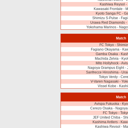
Kashiwa Reysol -
Kawasaki Frontale - M
Kyoto Sanga FC - 
Shimizu S-Pulse - Fa
Urawa Red Diamonds - 
Yokohama Marinos - Nago
Match
FC Tokyo - Shimiz
Fagiano Okayama - Kaw
Gamba Osaka - Kash
Machida Zelvia - Ky
Mito Hollyhock - Av
Nagoya Grampus Eight - 
Sanfrecce Hiroshima - Ur
Tokyo Verdy - Cer
V-Varen Nagasaki - Yo
Vissel Kobe - Kash
Match
Avispa Fukuoka - Ky
Cerezo Osaka - Nagoya
FC Tokyo - Toky
JEF United Chiba - Sh
Kashima Antlers - Kaw
Kashiwa Reysol - Ma