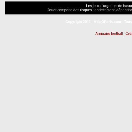
Les jeux d'argent et de hasar
Jouer comporte des risques : endettement, dépendanc
Copyright 2011 - AideOParis.com - Tous
Annuaire football
|
Créa