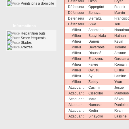
Défenseur
Okoh
Bryan
Points pris à domicile
Défenseur
Oppegård
Fredrik
Défenseur
Senaya
Marvin
Défenseur
Sierralta
Francisc
Défenseur
Siwe
Telli
Informations
Milieu
Ahamada
Naouiro
Répartition buts
Milieu
Buayi-kiala
Nathan
Score fréquents
Milieu
Danois
Kévin
Stades
Arbitres
Milieu
Devernois
Tidiane
Milieu
Dioussé
Assane
Milieu
El azzouzi
Oussam
Milieu
Faivre
Romain
Milieu
Owusu
Elisha
Milieu
Sy
Lamine
Milieu
Zaddy
Yvan
Attaquant
Casimir
Josué
Attaquant
Cissokho
Mamoud
Attaquant
Mara
Sékou
Attaquant
Namaso
Daniel e
Attaquant
Rodin
Ryan
Attaquant
Sinayoko
Lassine