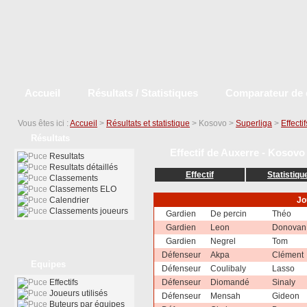
Accueil
Résultats / Statistiques
Comparateur de 
Vous êtes ici :
Accueil
>
Résultats et statistique
> Kosovo >
Superliga
>
Effectif
Résultats
Effectif de Auxerre - Kosovo
Resultats
Resultats détaillés
Effectif
Statistiqu
Classements
Classements ELO
Calendrier
Jo
Classements joueurs
Gardien
De percin
Théo
Gardien
Leon
Donova
Gardien
Negrel
Tom
Défenseur
Akpa
Clément
Equipes
Défenseur
Coulibaly
Lasso
Effectifs
Défenseur
Diomandé
Sinaly
Joueurs utilisés
Défenseur
Mensah
Gideon
Buteurs par équipes