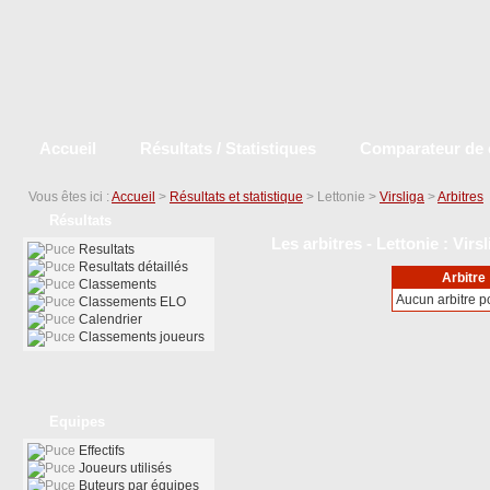
Accueil
Résultats / Statistiques
Comparateur de 
Vous êtes ici :
Accueil
>
Résultats et statistique
> Lettonie >
Virsliga
>
Arbitres
Résultats
Les arbitres - Lettonie : Virs
Resultats
Resultats détaillés
Arbitre
Classements
Aucun arbitre 
Classements ELO
Calendrier
Classements joueurs
Equipes
Effectifs
Joueurs utilisés
Buteurs par équipes