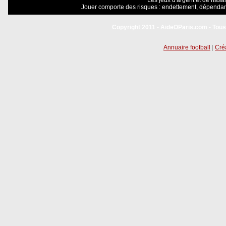
Les jeux d'argent et de hasar
Jouer comporte des risques : endettement, dépendanc
Copyright 2011 - AideOParis.com - Tous
Annuaire football
|
Créa