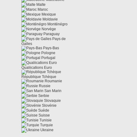
Malte
Maroc
Mexique
Moldavie
Monténégro
Norvège
Paraguay
Pays de
Galles
Pays-Bas
Pologne
Portugal
Qualiications Euro
République Tchèque
Roumanie
Russie
San Marin
Serbie
Slovaquie
Slovénie
Suède
Suisse
Tunisie
Turquie
Ukraine