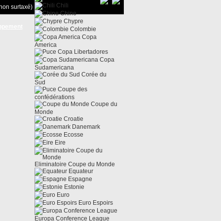
Chili
non surtaxé)
Chine
Chypre
ppement
Colombie
Copa
America
Copa Libertadores
Copa
Sudamericana
Corée du
Sud
Coupe des
confédérations
Coupe du
Monde
Croatie
Danemark
Ecosse
Eire
Eliminatoire Coupe du Monde
Equateur
Espagne
Estonie
Euro
Euro Espoirs
Europa Conference League