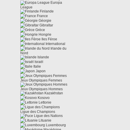
Europa
League
Finlande
France
Géorgie
Gibraltar
Grèce
Hongrie
Iles Féroe
International
Irlande du
Nord
Islande
Israël
Italie
Japon
Jeux Olympiques Femmes
Jeux Olympiques Hommes
Kazakhstan
Kosovo
Lettonie
Ligue des Champions
Ligue des Nations
Lituanie
Luxembourg
Macédoine