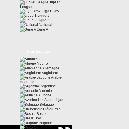
Jupiler
League
Liga BBVA
Ligue 1
Ligue 2
National
Série A
Tous les pays
Albanie
Algérie
Allemagne
Angleterre
Arabie-
Saoudite
Argentine
Arménie
Autriche
Azerbaïdjan
Belgique
Biélorussie
Bosnie
Brésil
Bulgarie
Can