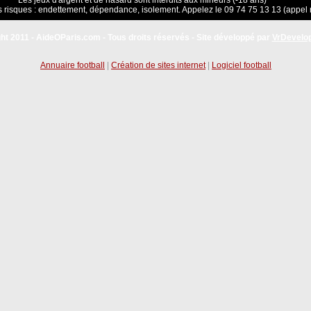
Les jeux d'argent et de hasard sont interdits aux mineurs (-18 ans)
 risques : endettement, dépendance, isolement. Appelez le 09 74 75 13 13 (appel 
ht 2011 - AideOParis.com - Tous droits réservés - Site développé par
VrDevelo
Annuaire football
|
Création de sites internet
|
Logiciel football