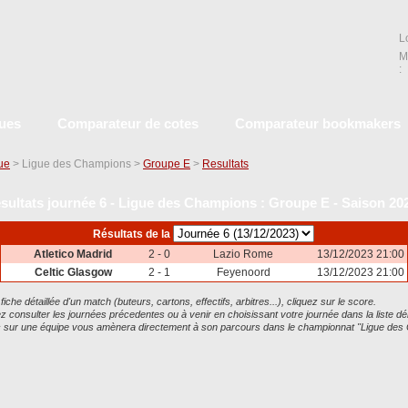
L
M
:
ques
Comparateur de cotes
Comparateur bookmakers
que
> Ligue des Champions >
Groupe E
>
Resultats
sultats journée 6 - Ligue des Champions : Groupe E - Saison 20
Résultats de la
Atletico Madrid
2 - 0
Lazio Rome
13/12/2023 21:00
Celtic Glasgow
2 - 1
Feyenoord
13/12/2023 21:00
 fiche détaillée d'un match (buteurs, cartons, effectifs, arbitres...), cliquez sur le score.
 consulter les journées précedentes ou à venir en choisissant votre journée dans la liste dé
ic sur une équipe vous amènera directement à son parcours dans le championnat "Ligue de