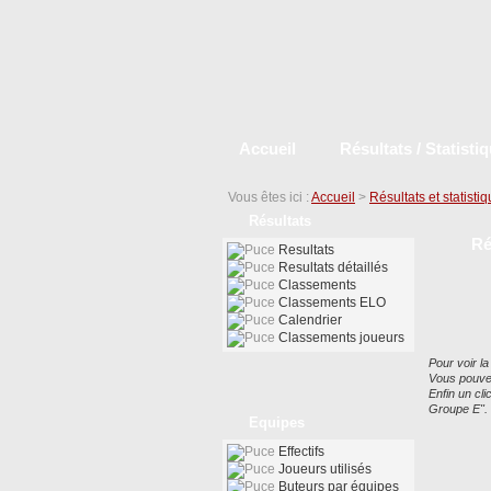
Accueil
Résultats / Statisti
Vous êtes ici :
Accueil
>
Résultats et statisti
Résultats
Ré
Resultats
Resultats détaillés
Classements
Classements ELO
Calendrier
Classements joueurs
Pour voir la
Vous pouvez
Enfin un cl
Groupe E".
Equipes
Effectifs
Joueurs utilisés
Buteurs par équipes