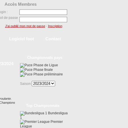
Accès Membres
ogin :
ot de passe
J’ai oublié mon mot de passe
-
Inscription
Logiciel foot
Contact
Championnats pays
23/2024
Phase de Ligue
Phase finale
Phase préliminaire
Saison
roulante.
s Champions
Top Championnats
Bundesligua
1
Premier
League