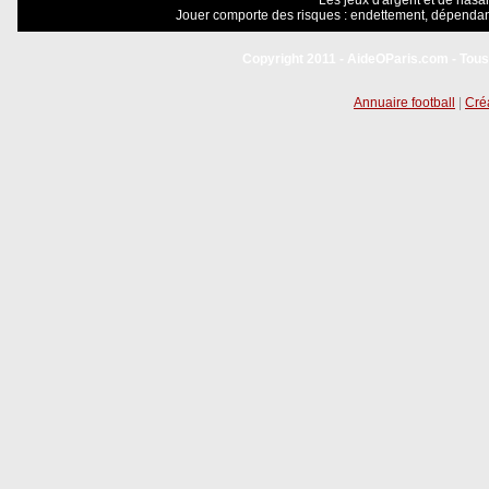
Les jeux d'argent et de hasar
Jouer comporte des risques : endettement, dépendanc
Copyright 2011 - AideOParis.com - Tous
Annuaire football
|
Créa