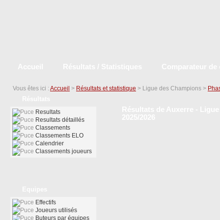
Accueil
Résultats / Statistiques
Comparateur de 
Vous êtes ici :
Accueil
>
Résultats et statistique
> Ligue des Champions >
Phas
Résultats
Résultats de Auxerre - Ligu
Resultats
2025/2026
Resultats détaillés
Classements
Classements ELO
Calendrier
Classements joueurs
Equipes
Effectifs
Joueurs utilisés
Buteurs par équipes