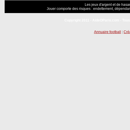
Les jeux d'argent et de hasar
Jouer comporte des risques : endettement, dépendanc
Copyright 2011 - AideOParis.com - Tous
Annuaire football
|
Créa